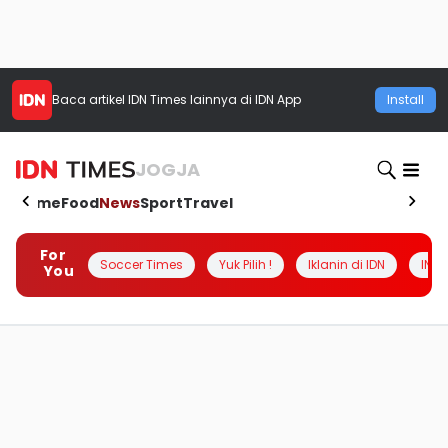
Baca artikel
IDN Times
lainnya di IDN App
Install
JOGJA
Home
Food
News
Sport
Travel
For
Soccer Times
Yuk Pilih !
Iklanin di IDN
INSI
You