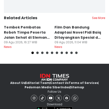
Related Articles
See More
Tembok Pembatas
Film Dan Bandung
P
Roboh Timpa Peserta
Adaptasi Novel Pidi Baiq
W
Jalan Sehat di Sleman,
Ditayangkan Spesial di
D
10 Orang Luka
09 Agu 2026, 16:27 WIB
Jogja
09 Agu 2026, 11:04 WIB
09
News
News
Ne
About Us
Editorial Team
Contact Us
Terms of Services
Pedoman Media Siber
Index
Sitemap
Follow Us
Download