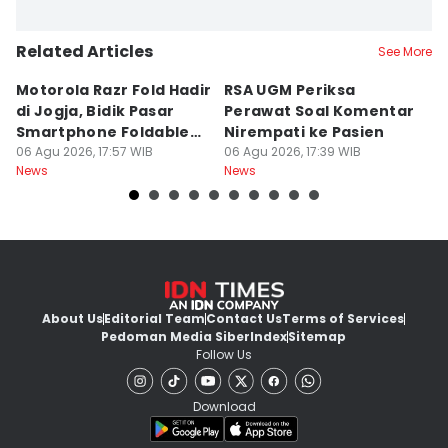
Related Articles
See More
Motorola Razr Fold Hadir
RSA UGM Periksa
A
di Jogja, Bidik Pasar
Perawat Soal Komentar
L
Smartphone Foldable
Nirempati ke Pasien
P
Premium
06 Agu 2026, 17:57 WIB
06 Agu 2026, 17:39 WIB
E
06
News
News
Ne
About Us
Editorial Team
Contact Us
Terms of Services
Pedoman Media Siber
Index
Sitemap
Follow Us
Download