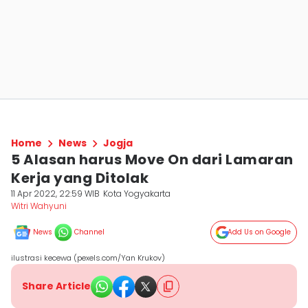
Home
News
Jogja
5 Alasan harus Move On dari Lamaran
Kerja yang Ditolak
11 Apr 2022, 22:59 WIB
Kota Yogyakarta
Witri Wahyuni
News
Channel
Add Us on Google
ilustrasi kecewa (pexels.com/Yan Krukov)
Share Article