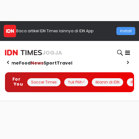
Baca artikel
IDN Times
lainnya di IDN App
Install
JOGJA
Home
Food
News
Sport
Travel
For
Soccer Times
Yuk Pilih !
Iklanin di IDN
INSI
You