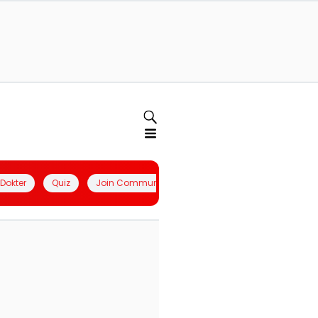
l Dokter
Quiz
Join Community