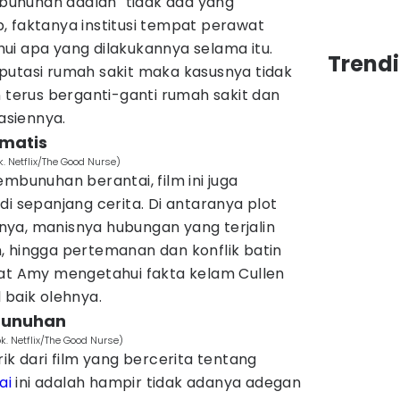
unuhan adalah "tidak ada yang
, faktanya institusi tempat perawat
ui apa yang dilakukannya selama itu.
Trend
putasi rumah sakit maka kasusnya tidak
n terus berganti-ganti rumah sakit dan
siennya.
matis
 Netflix/The Good Nurse)
embunuhan berantai, film ini juga
di sepanjang cerita. Di antaranya plot
ya, manisnya hubungan yang terjalin
, hingga pertemanan dan konflik batin
aat Amy mengetahui fakta kelam Cullen
 baik olehnya.
bunuhan
. Netflix/The Good Nurse)
ik dari film yang bercerita tentang
ai
ini adalah hampir tidak adanya adegan