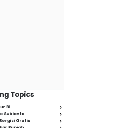
ng Topics
ur BI
o Subianto
ergizi Gratis
ukar Rupiah