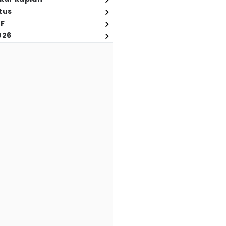
tus
FF
026