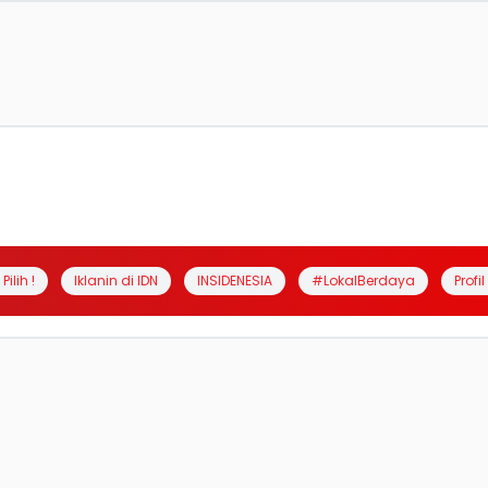
Pilih !
Iklanin di IDN
INSIDENESIA
#LokalBerdaya
Profi