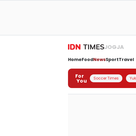
JOGJA
Home
Food
News
Sport
Travel
For
Soccer Times
Yuk 
You