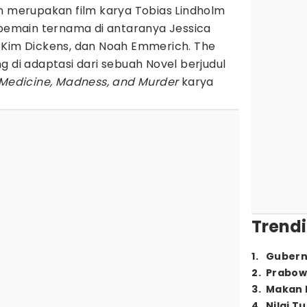
an merupakan film karya Tobias Lindholm
 pemain ternama di antaranya Jessica
 Kim Dickens, dan Noah Emmerich. The
g di adaptasi dari sebuah Novel berjudul
f Medicine, Madness, and Murder
karya
Trendi
1
.
Gubern
2
.
Prabow
3
.
Makan B
4
.
Nilai T