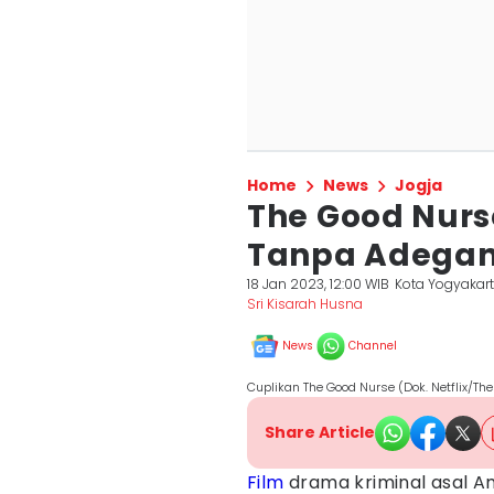
Home
News
Jogja
The Good Nurse,
Tanpa Adega
18 Jan 2023, 12:00 WIB
Kota Yogyakar
Sri Kisarah Husna
News
Channel
Cuplikan The Good Nurse (Dok. Netflix/Th
Share Article
Film
drama kriminal asal Am