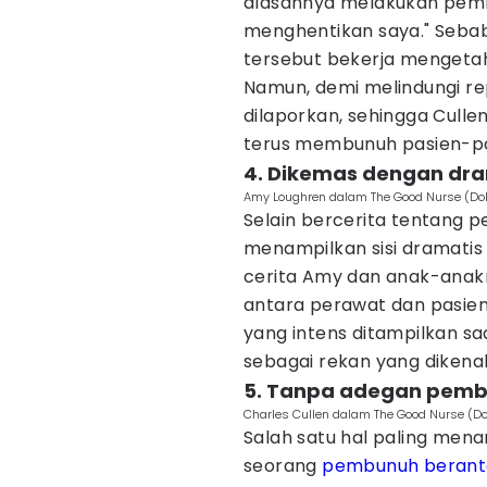
alasannya melakukan pemb
menghentikan saya." Sebab
tersebut bekerja mengetah
Namun, demi melindungi re
dilaporkan, sehingga Culle
terus membunuh pasien-pa
4. Dikemas dengan dra
Amy Loughren dalam The Good Nurse (Dok.
Selain bercerita tentang p
menampilkan sisi dramatis 
cerita Amy dan anak-anakn
antara perawat dan pasien
yang intens ditampilkan s
sebagai rekan yang dikenal
5. Tanpa adegan pem
Charles Cullen dalam The Good Nurse (Dok
Salah satu hal paling menar
seorang
pembunuh berant