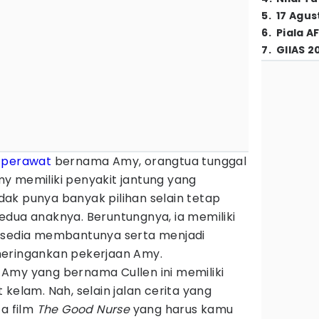
5
.
17 Agus
6
.
Piala A
7
.
GIIAS 2
g
perawat
bernama Amy, orangtua tunggal
y memiliki penyakit jantung yang
ak punya banyak pilihan selain tetap
edua anaknya. Beruntungnya, ia memiliki
u sedia membantunya serta menjadi
meringankan pekerjaan Amy.
Amy yang bernama Cullen ini memiliki
kelam. Nah, selain jalan cerita yang
ta film
The Good Nurse
yang harus kamu