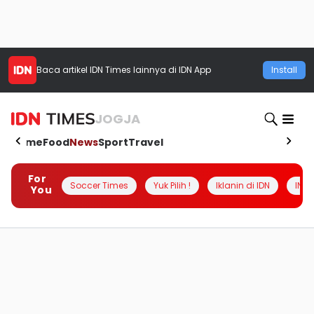
Baca artikel
IDN Times
lainnya di IDN App
Install
JOGJA
Home
Food
News
Sport
Travel
For
Soccer Times
Yuk Pilih !
Iklanin di IDN
INSI
You