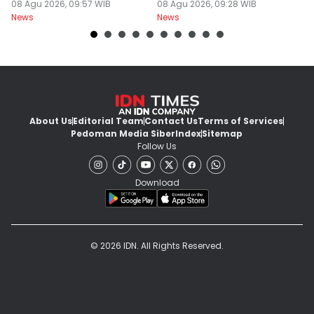
Berawan
08 Agu 2026, 09:57 WIB
Dokter PPDS
08 Agu 2026, 09:28 WIB
J
08
News
News
Ne
About Us
Editorial Team
Contact Us
Terms of Services
Pedoman Media Siber
Index
Sitemap
Follow Us
Download
© 2026 IDN. All Rights Reserved.