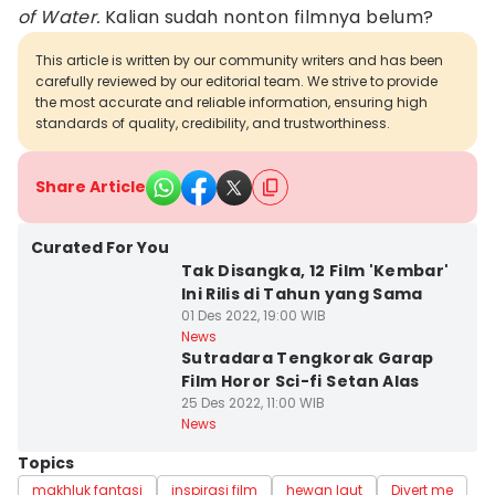
of Water.
Kalian sudah nonton filmnya belum?
This article is written by our community writers and has been
carefully reviewed by our editorial team. We strive to provide
the most accurate and reliable information, ensuring high
standards of quality, credibility, and trustworthiness.
Share Article
Curated For You
Tak Disangka, 12 Film 'Kembar'
Ini Rilis di Tahun yang Sama
01 Des 2022, 19:00 WIB
News
Sutradara Tengkorak Garap
Film Horor Sci-fi Setan Alas
25 Des 2022, 11:00 WIB
News
Topics
makhluk fantasi
inspirasi film
hewan laut
Divert me