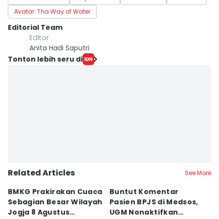
Avatar: Tha Way of Water
Editorial Team
Editor
Anita Hadi Saputri
Tonton lebih seru di
Related Articles
See More
BMKG Prakirakan Cuaca
Buntut Komentar
Sr
Sebagian Besar Wilayah
Pasien BPJS di Medsos,
Ti
Jogja 8 Agustus
UGM Nonaktifkan
P