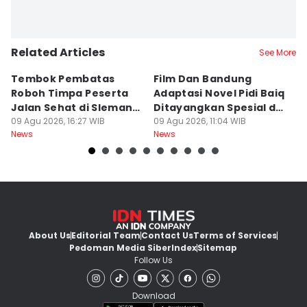
Related Articles
See More
Tembok Pembatas
Film Dan Bandung
P
Roboh Timpa Peserta
Adaptasi Novel Pidi Baiq
W
Jalan Sehat di Sleman,
Ditayangkan Spesial di
D
10 Orang Luka
09 Agu 2026, 16:27 WIB
Jogja
09 Agu 2026, 11:04 WIB
09
News
News
Ne
About Us
Editorial Team
Contact Us
Terms of Services
Pedoman Media Siber
Index
Sitemap
Follow Us
Download