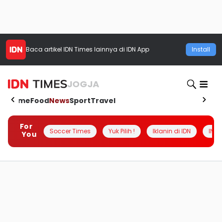
Baca artikel
IDN Times
lainnya di IDN App
Install
JOGJA
Home
Food
News
Sport
Travel
For
Soccer Times
Yuk Pilih !
Iklanin di IDN
INSI
You