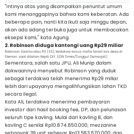
"Intinya atas yang disampaikan penuntut umum
kami menanggapinya bahwa kami keberatan. Ada
beberapa poin, nanti kita ikuti saja minggu depan,
akan ada sidang terbuka juga untuk membacakan
eksepsi kami," kata Agung.
2. Robinson diduga kantongi uang Rp29 miliar
Robinson Saalino atau RS (33), terdakwa kasus mafia tanah kas desa di
Sleman, saat ditahan Kejati DIY. (IDN Times/Tunggul Damarjati)
Sementara, salah satu JPU, Ali Munip dalam
dakwaannya menyebut Robinson yang duduk
sebagai terdakwa telah menerima Rp29 miliar
lebih dari upayanya mengalihfungsikan lahan TKD
secara ilegal.
Kata Ali, terdakwa menerima pembayaran
investor dari hasil booking fee, DP, dan pelunasan
seluruh tipe kavling. Mulai dari kavling B, dan
kavling C senilai Rp10.874.850.000; mezzanine
sebanyak 39 unit sebesar Rp13.583.570.000; dan