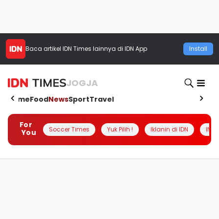
Baca artikel
IDN Times
lainnya di IDN App
Install
JOGJA
Home
Food
News
Sport
Travel
For
Soccer Times
Yuk Pilih !
Iklanin di IDN
INSI
You