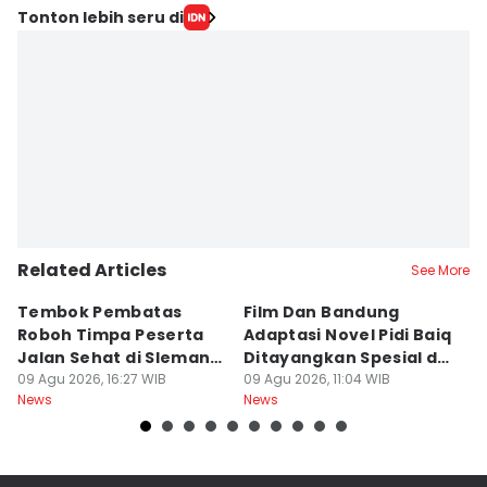
Tonton lebih seru di
Related Articles
See More
Tembok Pembatas
Film Dan Bandung
P
Roboh Timpa Peserta
Adaptasi Novel Pidi Baiq
W
Jalan Sehat di Sleman,
Ditayangkan Spesial di
D
10 Orang Luka
09 Agu 2026, 16:27 WIB
Jogja
09 Agu 2026, 11:04 WIB
09
News
News
Ne