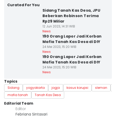
Curated For You
Sidang Tanah Kas Desa, JPU
Beberkan Robinson Terima
Rp29 Miliar
12 Jun 2023, 14:31 WIB
News
190 Orang Lapor Jadi Korban
Mafia Tanah Kas Desa di DIY
24 Mei 2023, 15:20 WIB
News
190 Orang Lapor Jadi Korban
Mafia Tanah Kas Desa di DIY
24 Mei 2023, 15:20 WIB
News
Topics
Sidang
yogyakarta
jogja
kasus korupsi
sleman
U
mafia tanah
Tanah Kas Desa
Editorial Team
Editor
Febriana Sintasari