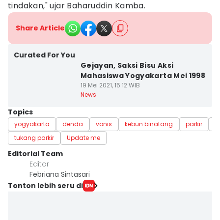
tindakan," ujar Baharuddin Kamba.
Share Article
Curated For You
Gejayan, Saksi Bisu Aksi
Mahasiswa Yogyakarta Mei 1998
19 Mei 2021, 15:12 WIB
News
Topics
yogyakarta
denda
vonis
kebun binatang
parkir
p
tukang parkir
Update me
Editorial Team
Editor
Febriana Sintasari
Tonton lebih seru di