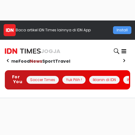
Baca artikel
IDN Times
lainnya di IDN App
Install
JOGJA
Home
Food
News
Sport
Travel
For
Soccer Times
Yuk Pilih !
Iklanin di IDN
INSI
You