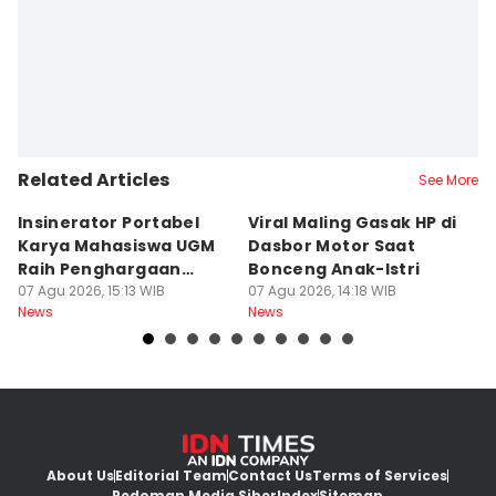
Related Articles
See More
Insinerator Portabel
Viral Maling Gasak HP di
M
Karya Mahasiswa UGM
Dasbor Motor Saat
di
Raih Penghargaan
Bonceng Anak-Istri
S
Internasional
07 Agu 2026, 15:13 WIB
07 Agu 2026, 14:18 WIB
P
06
News
News
Ne
About Us
Editorial Team
Contact Us
Terms of Services
Pedoman Media Siber
Index
Sitemap