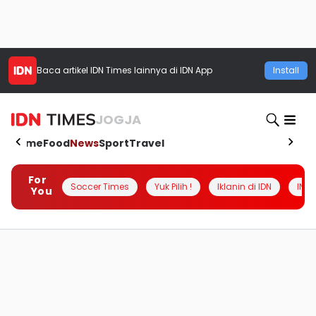
Baca artikel
IDN Times
lainnya di IDN App
Install
JOGJA
Home
Food
News
Sport
Travel
For
Soccer Times
Yuk Pilih !
Iklanin di IDN
INSI
You