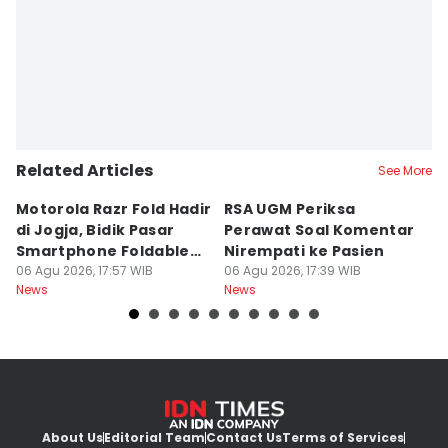
Related Articles
See More
Motorola Razr Fold Hadir
RSA UGM Periksa
A
di Jogja, Bidik Pasar
Perawat Soal Komentar
L
Smartphone Foldable
Nirempati ke Pasien
P
Premium
06 Agu 2026, 17:57 WIB
06 Agu 2026, 17:39 WIB
E
06
News
News
Ne
About Us
Editorial Team
Contact Us
Terms of Services