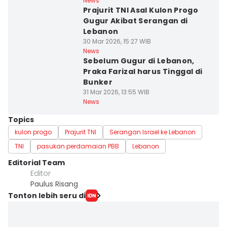
News
Prajurit TNI Asal Kulon Progo
Gugur Akibat Serangan di
Lebanon
30 Mar 2026, 15:27 WIB
News
Sebelum Gugur di Lebanon,
Praka Farizal harus Tinggal di
Bunker
31 Mar 2026, 13:55 WIB
News
Topics
kulon progo
Prajurit TNI
Serangan Israel ke Lebanon
TNI
pasukan perdamaian PBB
Lebanon
Editorial Team
Editor
Paulus Risang
Tonton lebih seru di