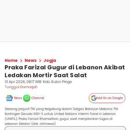
Home
News
Jogja
Praka Farizal Gugur di Lebanon Akibat
Ledakan Mortir Saat Salat
01 Apr 2026, 08:17 WIB
Kab. Kulon Progo
Tunggul Damarjati
News
Channel
Add Us on Google
Seorang prajurit TNI yang tergabung dalam Satgas Batalyon Mekanis TNI
Kontingen Garuda XXIII-S untuk United Nations Interim Force in Lebanon
(UNIFIL), Praka Farizal Rhomadhon, gugur saat menjalankan tugas di
Lebanon Selatan (dok. Istimewa)