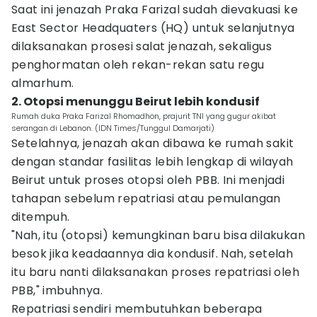
Saat ini jenazah Praka Farizal sudah dievakuasi ke
East Sector Headquaters (HQ) untuk selanjutnya
dilaksanakan prosesi salat jenazah, sekaligus
penghormatan oleh rekan-rekan satu regu
almarhum.
2. Otopsi menunggu Beirut lebih kondusif
Rumah duka Praka Farizal Rhomadhon, prajurit TNI yang gugur akibat
serangan di Lebanon. (IDN Times/Tunggul Damarjati)
Setelahnya, jenazah akan dibawa ke rumah sakit
dengan standar fasilitas lebih lengkap di wilayah
Beirut untuk proses otopsi oleh PBB. Ini menjadi
tahapan sebelum repatriasi atau pemulangan
ditempuh.
"Nah, itu (otopsi) kemungkinan baru bisa dilakukan
besok jika keadaannya dia kondusif. Nah, setelah
itu baru nanti dilaksanakan proses repatriasi oleh
PBB," imbuhnya.
Repatriasi sendiri membutuhkan beberapa