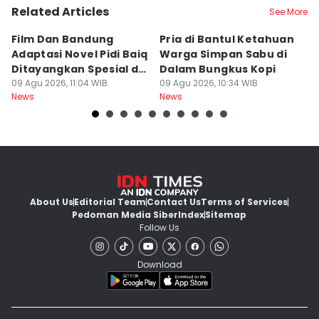
Related Articles
See More
Film Dan Bandung
Pria di Bantul Ketahuan
J
Adaptasi Novel Pidi Baiq
Warga Simpan Sabu di
P
Ditayangkan Spesial di
Dalam Bungkus Kopi
H
Jogja
09 Agu 2026, 11:04 WIB
09 Agu 2026, 10:34 WIB
I
09
News
News
Ne
About Us
Editorial Team
Contact Us
Terms of Services
Pedoman Media Siber
Index
Sitemap
Follow Us
Download