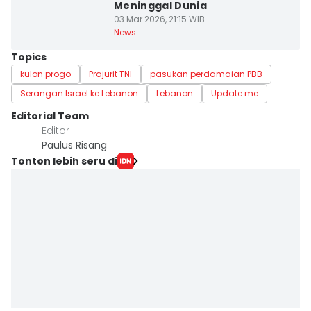
Meninggal Dunia
03 Mar 2026, 21:15 WIB
News
Topics
kulon progo
Prajurit TNI
pasukan perdamaian PBB
Serangan Israel ke Lebanon
Lebanon
Update me
Editorial Team
Editor
Paulus Risang
Tonton lebih seru di