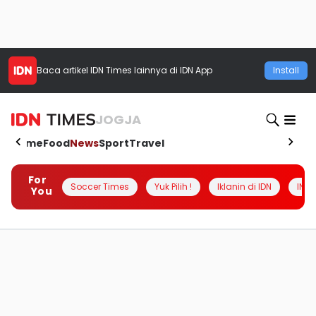
Baca artikel
IDN Times
lainnya di IDN App
Install
JOGJA
Home
Food
News
Sport
Travel
For
Soccer Times
Yuk Pilih !
Iklanin di IDN
INSI
You