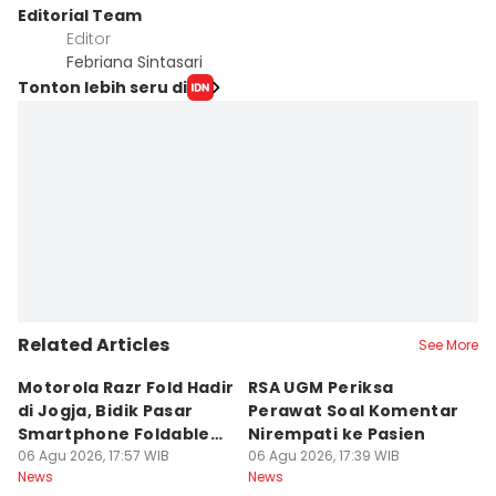
Editorial Team
Editor
Febriana Sintasari
Tonton lebih seru di
Related Articles
See More
Motorola Razr Fold Hadir
RSA UGM Periksa
A
di Jogja, Bidik Pasar
Perawat Soal Komentar
L
Smartphone Foldable
Nirempati ke Pasien
P
Premium
06 Agu 2026, 17:57 WIB
06 Agu 2026, 17:39 WIB
E
06
News
News
Ne