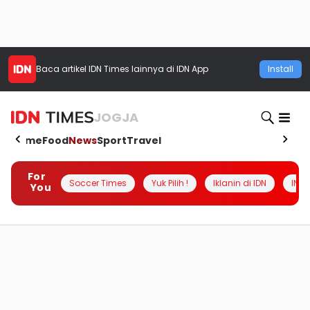
Baca artikel
IDN Times
lainnya di IDN App
Install
JOGJA
Home
Food
News
Sport
Travel
For
Soccer Times
Yuk Pilih !
Iklanin di IDN
INSI
You