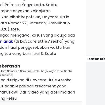
di Polresta Yogyakarta, Sabtu
empertanyakan kelanjutan
an pihak kepolisian, Daycare Little
tara Nomor 27, Sorsutan, Umbulharjo,
026) sore.
angka mengawal kasus yang diduga ada
n anak
(di Daycare Little Aresha) yang
 dari hasil penggerebekan waktu hari
g tua yang berinisial S, Sabtu
Tonton leb
kekerasan
u Utara Nomor 27, Sorsutan, Umbulharjo, Yogyakarta, Sabtu
ti Kusumo)
 dititipkan di Daycare Little Aresha
ut tidak lepas dari treatment yang
anusiawi. Dari video yang diterima dari
ng keliru.