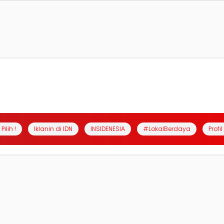
Pilih !
Iklanin di IDN
INSIDENESIA
#LokalBerdaya
Profi