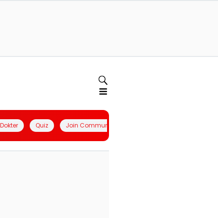
l Dokter
Quiz
Join Community