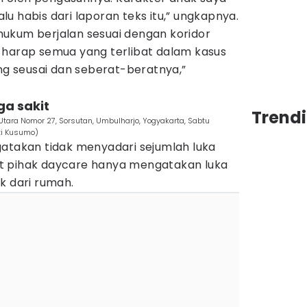
lalu habis dari laporan teks itu,” ungkapnya.
ukum berjalan sesuai dengan koridor
 harap semua yang terlibat dalam kasus
ang seusai dan seberat-beratnya,”
ga sakit
Trend
u Utara Nomor 27, Sorsutan, Umbulharjo, Yogyakarta, Sabtu
ti Kusumo)
gatakan tidak menyadari sejumlah luka
t pihak daycare hanya mengatakan luka
k dari rumah.