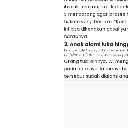
itu sulit makan, tapi kok se
S mendorong agar proses h
hukum yang berlaku. “Kami
ini bisa dikenakan pasal y
harapnya.
3. Anak alami luka hing
Daycare Little Aresha, di Jalan Pakel Bar
(25/4/2026). (IDN Times/Herlambang Ja
Orang tua lainnya, W, men
pada anaknya. Ia menyebu
tersebut sudah dialami ana