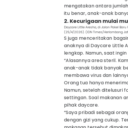
mengatakan antara jumlah k
itu benar, anak-anak banyak 
2. Kecurigaan mulai mu
Daycare Little Aresha, di Jalan Pakel Bar
(25/4/2026). (IDN Times/Herlambang Ja
S juga menceritakan bagai
anaknya di Daycare Little A
lengkap. Namun, saat ingin
“Alasannya area steril. Ka
anak-anak tidak banyak ber
membawa virus dan lainnya
Orang tua hanya menerima 
Namun, setelah ditelusuri f
settingan. Soal makanan an
pihak daycare.
“Saya pribadi sebagai ora
dengan gizi yang cukup. Te
makanan tersebut dimakan