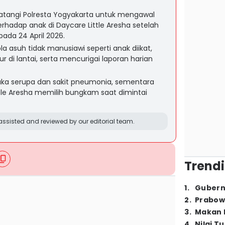
tangi Polresta Yogyakarta untuk mengawal
rhadap anak di Daycare Little Aresha setelah
ada 24 April 2026.
asuh tidak manusiawi seperti anak diikat,
r di lantai, serta mencurigai laporan harian
ka serupa dan sakit pneumonia, sementara
tle Aresha memilih bungkam saat dimintai
ssisted and reviewed by our editorial team.
Trendi
1
.
Gubern
2
.
Prabow
3
.
Makan B
4
.
Nilai T