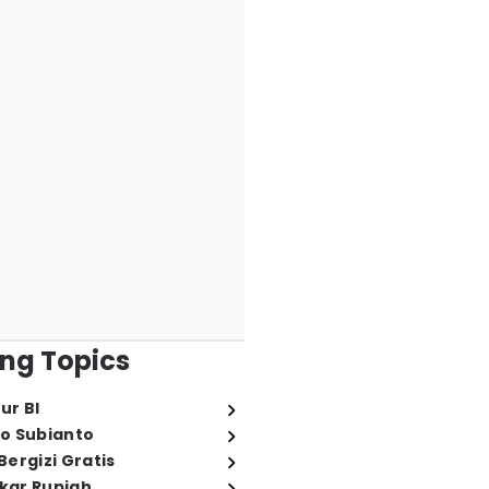
ng Topics
ur BI
o Subianto
ergizi Gratis
ukar Rupiah