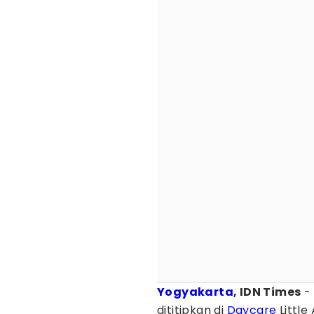
Yogyakarta
, IDN Times
- 
dititipkan di
Daycare
Little