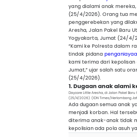
yang dialami anak mereka, 
(25/4/2026). Orang tua m
penggerebekan yang dilakuk
Aresha, Jalan Pakel Baru U
Yogyakarta, Jumat (24/4/2
“Kami ke Polresta dalam r
tindak pidana
penganiayaa
kami terima dari kepolisan
Jumat,” ujar salah satu oran
(25/4/2026).
1. Dugaan anak alami 
Daycare Little Aresha, di Jalan Pakel Bar
(25/4/2026). (IDN Times/Herlambang Ja
Ada dugaan semua anak yang
menjadi korban. Hal terseb
diterima anak-anak tidak m
kepolisian ada pola asuh ya