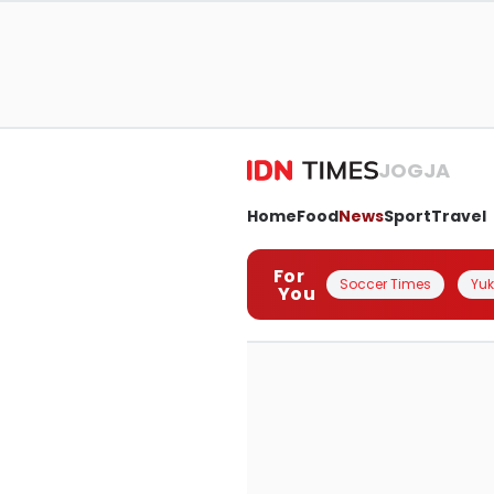
JOGJA
Home
Food
News
Sport
Travel
For
Soccer Times
Yuk 
You