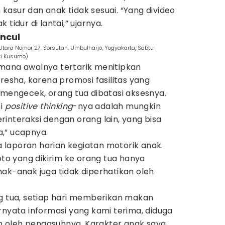
asur dan anak tidak sesuai. “Yang divideo
tidur di lantai,” ujarnya.
ncul
u Utara Nomor 27, Sorsutan, Umbulharjo, Yogyakarta, Sabtu
ti Kusumo)
mana awalnya tertarik menitipkan
resha, karena promosi fasilitas yang
 mengecek, orang tua dibatasi aksesnya.
mi
positive thinking
-nya adalah mungkin
interaksi dengan orang lain, yang bisa
,” ucapnya.
laporan harian kegiatan motorik anak.
oto yang dikirim ke orang tua hanya
ak-anak juga tidak diperhatikan oleh
ng tua, setiap hari memberikan makan
rnyata informasi yang kami terima, diduga
 oleh pengasuhnya. Karakter anak saya