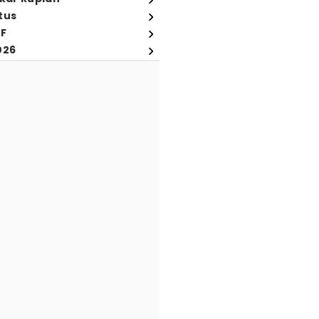
tus
FF
026