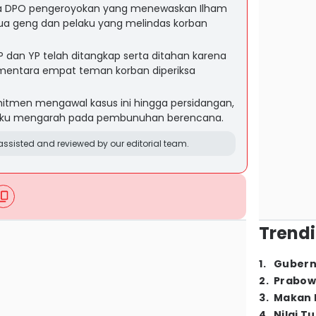
ima DPO pengeroyokan yang menewaskan Ilham
tua geng dan pelaku yang melindas korban
LP dan YP telah ditangkap serta ditahan karena
mentara empat teman korban diperiksa
mitmen mengawal kasus ini hingga persidangan,
elaku mengarah pada pembunuhan berencana.
ssisted and reviewed by our editorial team.
Trendi
1
.
Gubern
2
.
Prabow
3
.
Makan B
4
.
Nilai T