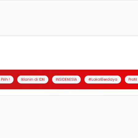
Pilih !
Iklanin di IDN
INSIDENESIA
#LokalBerdaya
Profi