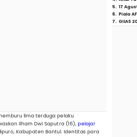
5
.
17 Agus
6
.
Piala A
7
.
GIIAS 2
 memburu lima terduga pelaku
skan Ilham Dwi Saputra (16),
pelajar
puro, Kabupaten Bantul. Identitas para