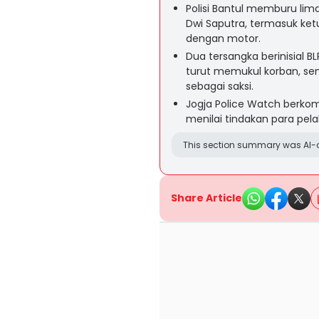
Polisi Bantul memburu l
Dwi Saputra, termasuk ke
dengan motor.
Dua tersangka berinisial B
turut memukul korban, se
sebagai saksi.
Jogja Police Watch berko
menilai tindakan para p
This section summary was AI-a
Share Article