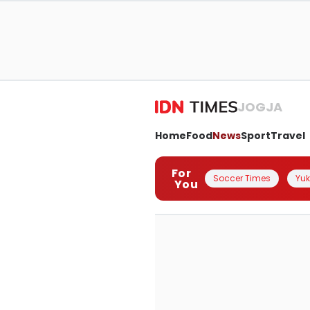
JOGJA
Home
Food
News
Sport
Travel
For
Soccer Times
Yuk 
You