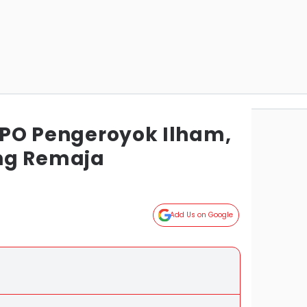
5 DPO Pengeroyok Ilham,
ng Remaja
Add Us on Google