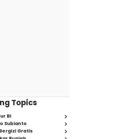
ng Topics
ur BI
o Subianto
ergizi Gratis
ukar Rupiah