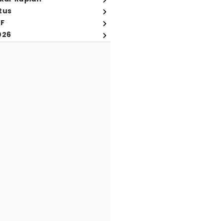
tus
FF
026