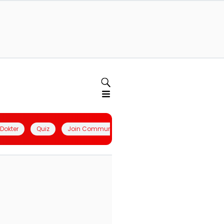
l Dokter
Quiz
Join Community