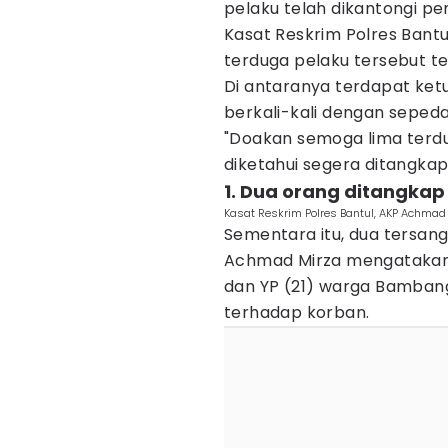
pelaku telah dikantongi pen
Kasat Reskrim Polres Bant
terduga pelaku tersebut t
Di antaranya terdapat ket
berkali-kali dengan seped
‎‎"Doakan semoga lima terd
diketahui segera ditangkap
1. ‎Dua orang ditangkap
‎Kasat Reskrim Polres Bantul, AKP Achma
Sementara itu, dua tersang
Achmad Mirza mengatakan 
dan YP (21) warga Bamban
terhadap korban.