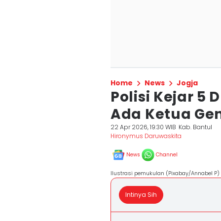
Home
News
Jogja
‎Polisi Kejar 
Ada Ketua Ge
22 Apr 2026, 19:30 WIB
Kab. Bantul
Hironymus Daruwaskita
News
Channel
Ilustrasi pemukulan (Pixabay/Annabel P)
Intinya Sih