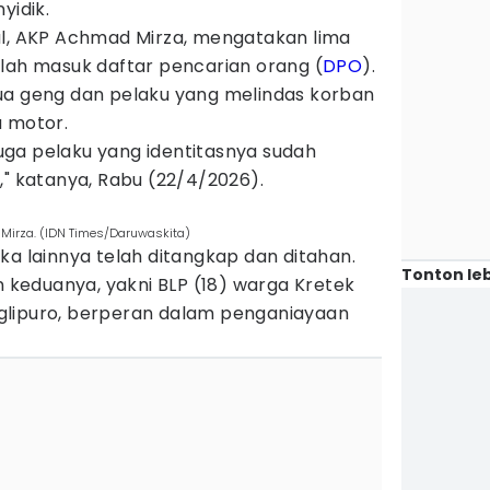
yidik.
ul, AKP Achmad Mirza, mengatakan lima
elah masuk daftar pencarian orang (
DPO
).
ua geng dan pelaku yang melindas korban
a motor.
uga pelaku yang identitasnya sudah
," katanya, Rabu (22/4/2026).
d Mirza. (IDN Times/Daruwaskita)
ka lainnya telah ditangkap dan ditahan.
Tonton leb
keduanya, yakni BLP (18) warga Kretek
glipuro, berperan dalam penganiayaan