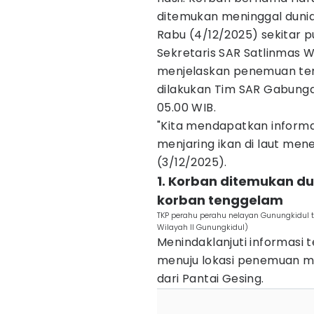
ditemukan meninggal dunia
Rabu (4/12/2025) sekitar p
Sekretaris SAR Satlinmas Wi
menjelaskan penemuan ter
dilakukan Tim SAR Gabungan
05.00 WIB.
"Kita mendapatkan inform
menjaring ikan di laut me
(3/12/2025).
1. Korban ditemukan dua
korban tenggelam
TKP perahu perahu nelayan Gunungkidul 
Wilayah II Gunungkidul)
‎‎Menindaklanjuti informas
menuju lokasi penemuan 
dari Pantai Gesing.