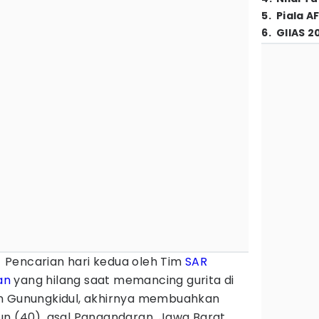
5
.
Piala A
6
.
GIIAS 2
 Pencarian hari kedua oleh Tim
SAR
an
yang hilang saat memancing gurita di
en Gunungkidul, akhirnya membuahkan
un (40), asal Pangandaran, Jawa Barat,