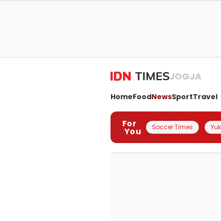
JOGJA
Home
Food
News
Sport
Travel
For
Soccer Times
Yuk 
You