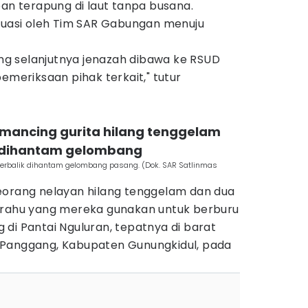
ban terapung di laut tanpa busana.
akuasi oleh Tim SAR Gabungan menuju
sing selanjutnya jenazah dibawa ke RSUD
emeriksaan pihak terkait," tutur
emancing gurita hilang tenggelam
k dihantam gelombang
terbalik dihantam gelombang pasang. (Dok. SAR Satlinmas
eorang nelayan hilang tenggelam dan dua
erahu yang mereka gunakan untuk berburu
di Pantai Nguluran, tepatnya di barat
 Panggang, Kabupaten Gunungkidul, pada