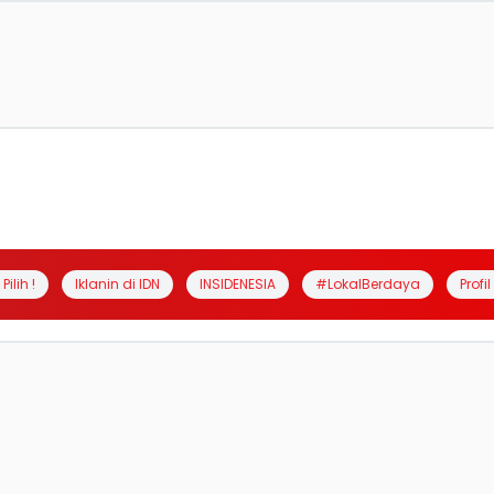
Pilih !
Iklanin di IDN
INSIDENESIA
#LokalBerdaya
Profi