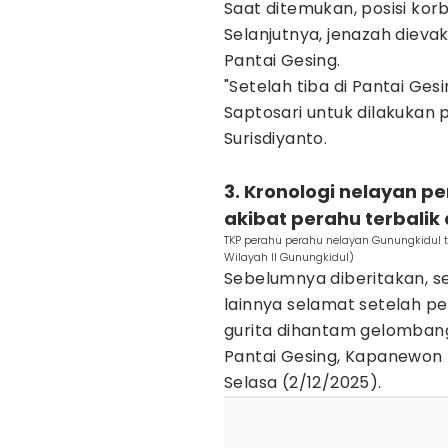
Saat ditemukan, posisi kor
Selanjutnya, jenazah diev
Pantai Gesing.
‎"Setelah tiba di Pantai Ge
Saptosari untuk dilakukan p
Surisdiyanto.
3. Kronologi nelayan p
akibat perahu terbali
TKP perahu perahu nelayan Gunungkidul 
Wilayah II Gunungkidul)
Sebelumnya diberitakan, s
lainnya selamat setelah p
gurita dihantam gelombang 
Pantai Gesing, Kapanewon
Selasa (2/12/2025).