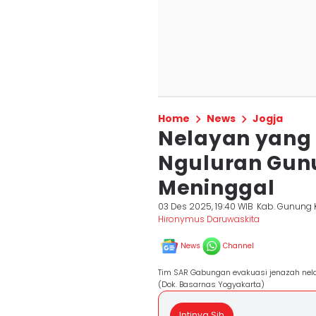
Home
News
Jogja
Nelayan yang 
Nguluran Gun
Meninggal
03 Des 2025, 19:40 WIB
Kab. Gunung 
Hironymus Daruwaskita
News
Channel
Tim SAR Gabungan evakuasi jenazah nela
(Dok. Basarnas Yogyakarta)
Intinya Sih