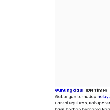
Gunungkidul
, IDN Times
-
Gabungan terhadap
nelay
Pantai Nguluran, Kabupat
hasil. Korban bernama Har