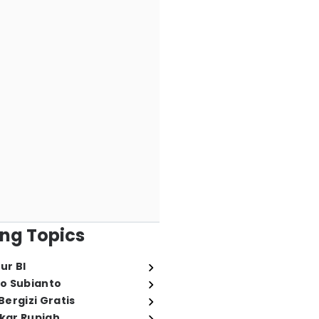
ng Topics
ur BI
o Subianto
ergizi Gratis
ukar Rupiah