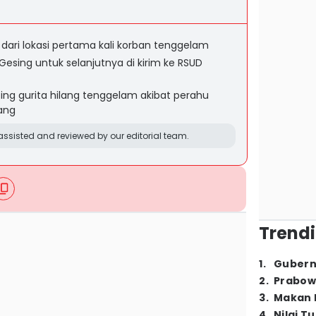
dari lokasi pertama kali korban tenggelam
esing untuk selanjutnya di kirim ke RSUD
ng gurita hilang tenggelam akibat perahu
ang
ssisted and reviewed by our editorial team.
Trendi
1
.
Gubern
2
.
Prabow
3
.
Makan B
4
.
Nilai T