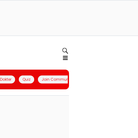
l Dokter
Quiz
Join Community