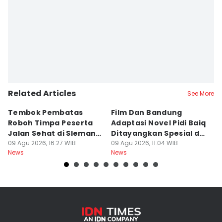
Related Articles
See More
Tembok Pembatas
Film Dan Bandung
P
Roboh Timpa Peserta
Adaptasi Novel Pidi Baiq
W
Jalan Sehat di Sleman,
Ditayangkan Spesial di
D
10 Orang Luka
09 Agu 2026, 16:27 WIB
Jogja
09 Agu 2026, 11:04 WIB
09
News
News
Ne