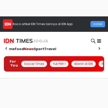
Baca artikel
IDN Times
lainnya di IDN App
Install
JOGJA
Home
Food
News
Sport
Travel
For
Soccer Times
Yuk Pilih !
Iklanin di IDN
INSI
You