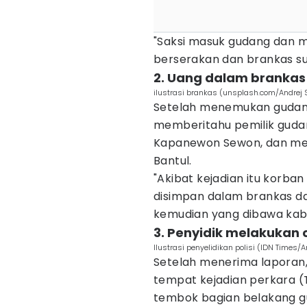
"Saksi masuk gudang dan 
berserakan dan brankas su
2. Uang dalam brankas 
ilustrasi brankas (unsplash.com/Andrej 
Setelah menemukan gudang
memberitahu pemilik gudan
Kapanewon Sewon, dan mel
Bantul.
"Akibat kejadian itu korban
disimpan dalam brankas dan
kemudian yang dibawa kabu
3. Penyidik melakukan 
Ilustrasi penyelidikan polisi (IDN Times/
Setelah menerima laporan,
tempat kejadian perkara 
tembok bagian belakang gu