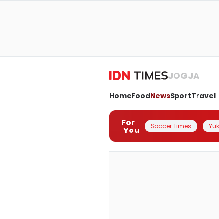
JOGJA
Home
Food
News
Sport
Travel
For
Soccer Times
Yuk 
You