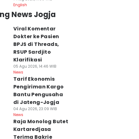
English
ing News Jogja
Viral Komentar
Dokter ke Pasien
BPJS di Threads,
RSUP Sardjito
Klarifikasi
05 Agu 2026, 14:46 WIB
News
Tarif Ekonomis
Pengiriman Kargo
Bantu Pengusaha
di Jateng-Jogja
04 Agu 2026, 23:09 WIB
News
Raja Monolog Butet
Kartaredjasa
Terima Bakrie
laborasi Unik
Viral Komentar
Cuaca Jogja dan