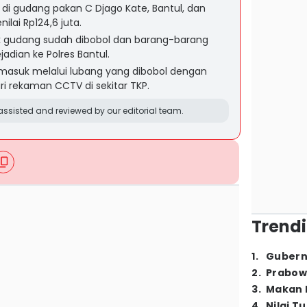
di gudang pakan C Djago Kate, Bantul, dan
lai Rp124,6 juta.
gudang sudah dibobol dan barang-barang
adian ke Polres Bantul.
masuk melalui lubang yang dibobol dengan
ri rekaman CCTV di sekitar TKP.
ssisted and reviewed by our editorial team.
Trendi
1
.
Gubern
2
.
Prabow
3
.
Makan B
4
.
Nilai T