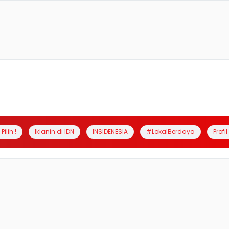
Pilih !
Iklanin di IDN
INSIDENESIA
#LokalBerdaya
Profi