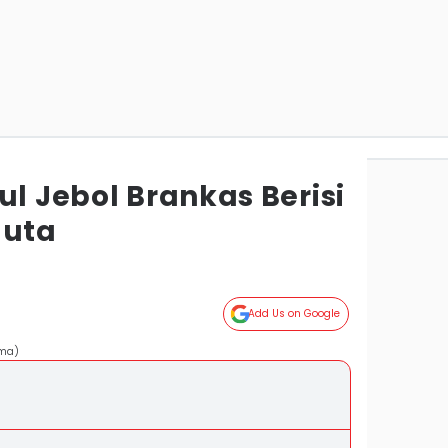
ul Jebol Brankas Berisi
Juta
Add Us on Google
ama)