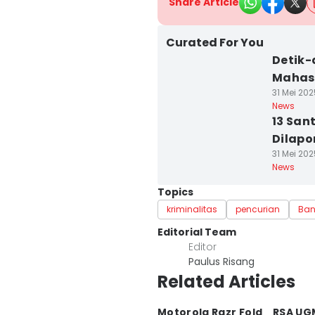
Share Article
Curated For You
Detik-
Mahas
31 Mei 202
News
13 San
Dilapo
31 Mei 202
News
Topics
kriminalitas
pencurian
Ban
Editorial Team
Editor
Paulus Risang
Related Articles
Motorola Razr Fold
RSA UG