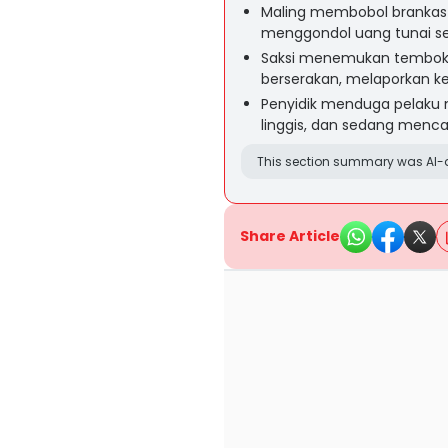
Maling membobol brankas 
menggondol uang tunai seni
Saksi menemukan tembok 
berserakan, melaporkan kej
Penyidik menduga pelaku 
linggis, dan sedang menca
This section summary was AI-a
Share Article