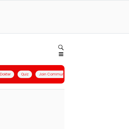
l Dokter
Quiz
Join Community