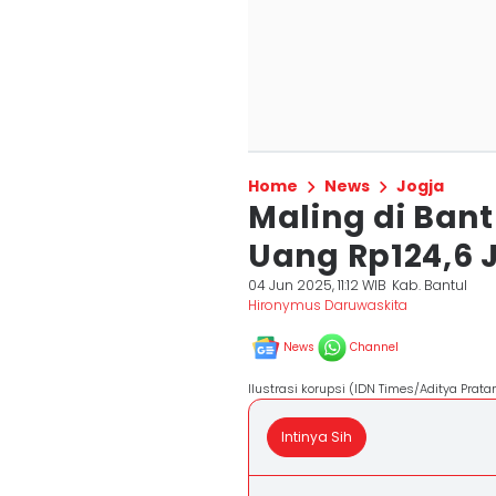
Home
News
Jogja
Maling di Bant
Uang Rp124,6 
04 Jun 2025, 11:12 WIB
Kab. Bantul
Hironymus Daruwaskita
News
Channel
Ilustrasi korupsi (IDN Times/Aditya Prat
Intinya Sih