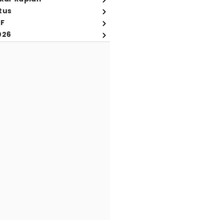
tus
FF
026