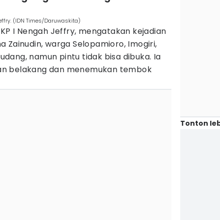
effry. (IDN Times/Daruwaskita)
AKP I Nengah Jeffry, mengatakan kejadian
 Zainudin, warga Selopamioro, Imogiri,
dang, namun pintu tidak bisa dibuka. Ia
an belakang dan menemukan tembok
Tonton leb