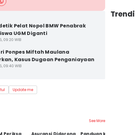
Trend
detik Pelat Nopol BMW Penabrak
iswa UGM Diganti
5, 09:20 WIB
tri Ponpes Miftah Maulana
rkan, Kasus Dugaan Penganiayaan
5, 09:40 WIB
tul
Update me
See More
M Periksa
Asuransi Didorong
Panduan ke
Ko