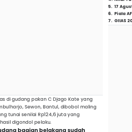
5
.
17 Agus
6
.
Piala A
7
.
GIIAS 2
as di gudang pakan C Djago Kate yang
imbulharjo, Sewon, Bantul, dibobol maling
g tunai senilai Rp124,6 juta yang
asil digondol pelaku.
gudang bagian belakang sudah