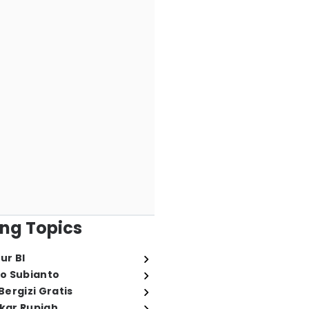
ng Topics
ur BI
o Subianto
ergizi Gratis
ukar Rupiah