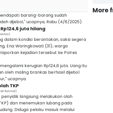
More 
mendapati barang-barang sudah
dah dijebol," ucapnya, Rabu (4/6/2025).
Rp124,6 juta hilang
Sachov)
 dalam kondisi berantakan, saksi segera
g, Ena Waringkowati (31), warga
aporkan kejadian tersebut ke Polres
 mengalami kerugian Rp124,6 juta. Uang itu
 oleh maling brankas berhasil dijebol
r," ucapnya.
olah TKP
Arief Rahmat)
 penyidik langsung melakukan olah
(TKP) dan menemukan lubang pada
dang. Diduga pelaku masuk melalui