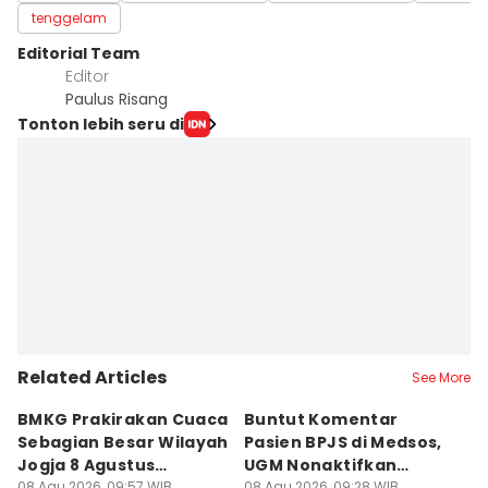
tenggelam
Editorial Team
Editor
Paulus Risang
Tonton lebih seru di
Related Articles
See More
BMKG Prakirakan Cuaca
Buntut Komentar
Sr
Sebagian Besar Wilayah
Pasien BPJS di Medsos,
Ti
Jogja 8 Agustus
UGM Nonaktifkan
P
08 Agu 2026, 09:57 WIB
08 Agu 2026, 09:28 WIB
08