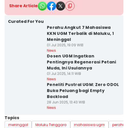
Share Article
Curated For You
Perahu Angkut 7 Mahasiswa
KKN UGM Terbalik di Maluku, 1
Meninggal
01 Jul 2025, 19:09 WIB
News
Dosen UGM Ingatkan
Pentingnya Regenerasi Petani
Muda, Ini Usulannya
01 Jul 2025, 14:11 WIB
News
Peneliti Pustral UGM: Zero ODOL
Buka Peluang bagi Empty
Backload
28 Jun 2025, 13:43 WIB
News
Topics
meninggal
Maluku Tenggara
mahasiswa ugm
perahu te