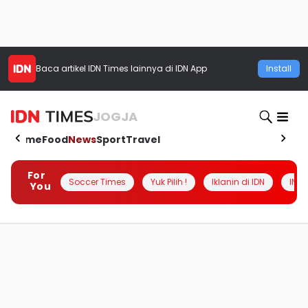
Baca artikel
IDN Times
lainnya di IDN App
Install
JOGJA
Home
Food
News
Sport
Travel
For
Soccer Times
Yuk Pilih !
Iklanin di IDN
INSI
You