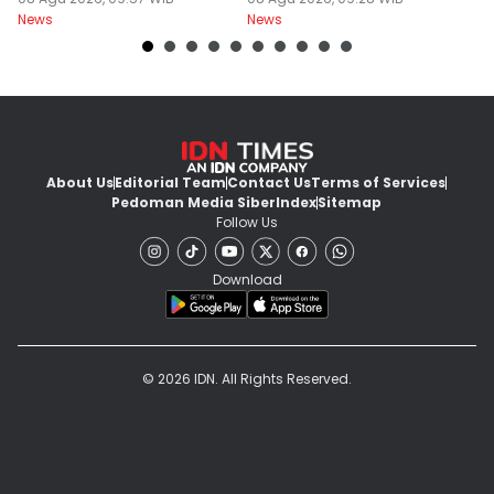
Berawan
Dokter PPDS
J
News
News
Ne
About Us
Editorial Team
Contact Us
Terms of Services
Pedoman Media Siber
Index
Sitemap
Follow Us
Download
© 2026 IDN. All Rights Reserved.