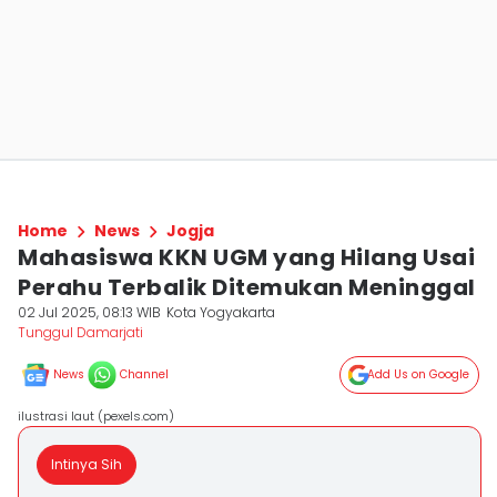
Home
News
Jogja
Mahasiswa KKN UGM yang Hilang Usai
Perahu Terbalik Ditemukan Meninggal
02 Jul 2025, 08:13 WIB
Kota Yogyakarta
Tunggul Damarjati
News
Channel
Add Us on Google
ilustrasi laut (pexels.com)
Intinya Sih