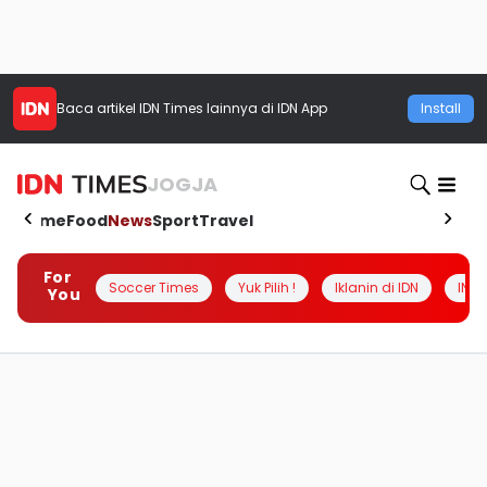
Baca artikel
IDN Times
lainnya di IDN App
Install
JOGJA
Home
Food
News
Sport
Travel
For
Soccer Times
Yuk Pilih !
Iklanin di IDN
INSI
You