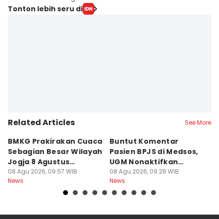
Tonton lebih seru di
Related Articles
See More
BMKG Prakirakan Cuaca
Buntut Komentar
Sr
Sebagian Besar Wilayah
Pasien BPJS di Medsos,
Ti
Jogja 8 Agustus
UGM Nonaktifkan
P
Berawan
08 Agu 2026, 09:57 WIB
Dokter PPDS
08 Agu 2026, 09:28 WIB
J
08
News
News
Ne