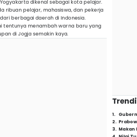
Yogyakarta dikenal sebagai kota pelajar.
da ribuan pelajar, mahasiswa, dan pekerja
dari berbagai daerah di Indonesia.
ini tentunya menambah warna baru yang
pan di Jogja semakin kaya.
Trendi
1
.
Gubern
2
.
Prabow
3
.
Makan B
4
.
Nilai T