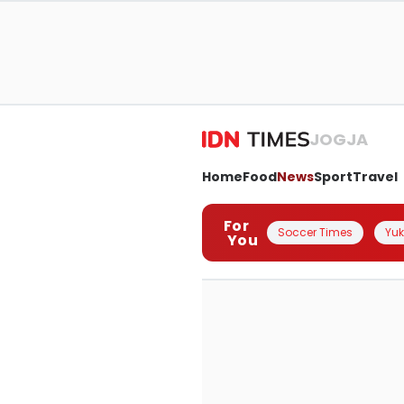
JOGJA
Home
Food
News
Sport
Travel
For
Soccer Times
Yuk 
You