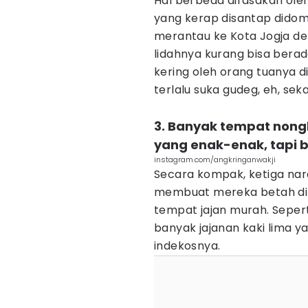
Hal berbeda dirasakan oleh
yang kerap disantap didomi
merantau ke Kota Jogja d
lidahnya kurang bisa berad
kering oleh orang tuanya 
terlalu suka gudeg, eh, se
3. Banyak tempat nongk
yang enak-enak, tapi b
instagram.com/angkringanwakji
Secara kompak, ketiga na
membuat mereka betah di K
tempat jajan murah. Sepert
banyak jajanan kaki lima ya
indekosnya.