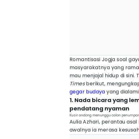
Romantisasi Jogja soal gay
masyarakatnya yang rama
mau menjajal hidup di sini
Times
berikut, mengungk
gegar budaya
yang dialami
1. Nada bicara yang le
pendatang nyaman
Kusir andong menunggu calon penumpan
Aulia Azhari, perantau as
awalnya ia merasa kesusa