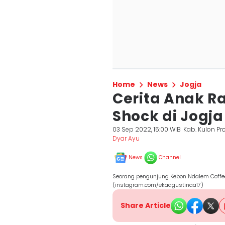
Home
News
Jogja
Cerita Anak R
Shock di Jogja
03 Sep 2022, 15:00 WIB
Kab. Kulon Pr
Dyar Ayu
News
Channel
Seorang pengunjung Kebon Ndalem Coffee 
(instagram.com/ekaagustinaa17)
Share Article