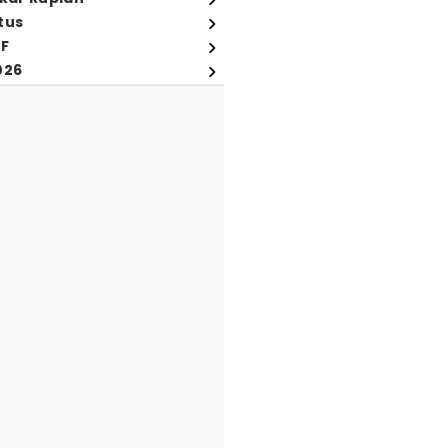
tus
FF
026