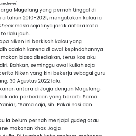
/onedeelee)
 warga Magelang yang pernah tinggal di
ra tahun 2010-2021, mengatakan kalau ia
shock
meski sejatinya jarak antara kota
terlalu jauh.
pa Niken ini berkisah kalau yang
ih adalah karena di awal kepindahannya
, makan biasa disediakan, terus kos aku
iri. Bahkan, seminggu awal kuliah saja
erita Niken yang kini bekerja sebagai guru
ng, 30 Agustus 2022 lalu.
akanan antara di Jogja dengan Magelang,
dak ada perbedaan yang berarti. Sama
niar, “Sama saja, sih. Pakai nasi dan
au ia belum pernah menjajal gudeg atau
ne makanan khas Jogja.