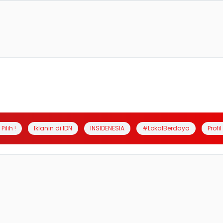
Pilih !
Iklanin di IDN
INSIDENESIA
#LokalBerdaya
Profi