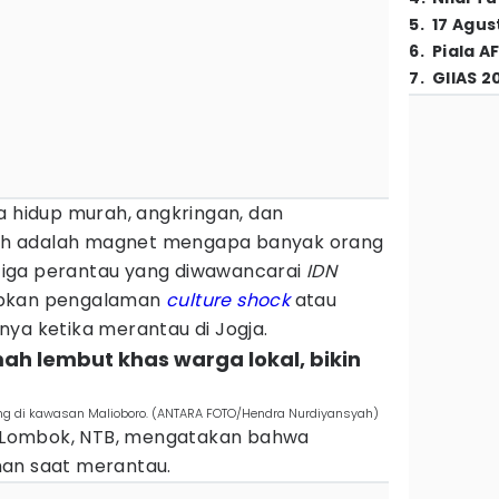
5
.
17 Agus
6
.
Piala A
7
.
GIIAS 2
a hidup murah, angkringan, dan
h adalah magnet mengapa banyak orang
. Tiga perantau yang diwawancarai
IDN
apkan pengalaman
culture shock
atau
nya ketika merantau di Jogja.
mah lembut khas warga lokal, bikin
g di kawasan Malioboro. (ANTARA FOTO/Hendra Nurdiyansyah)
al Lombok, NTB, mengatakan bahwa
han saat merantau.