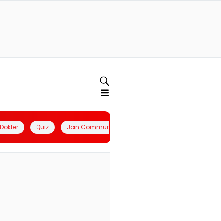
l Dokter
Quiz
Join Community