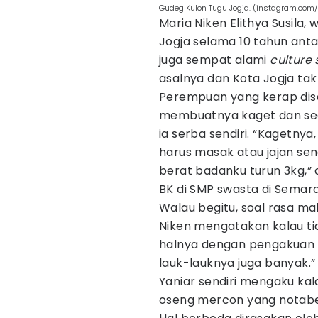
Gudeg Kulon Tugu Jogja. (instagram.com
Maria Niken Elithya Susila,
Jogja selama 10 tahun anta
juga sempat alami
culture
asalnya dan Kota Jogja tak 
Perempuan yang kerap disa
membuatnya kaget dan sed
ia serba sendiri. “Kagetnya
harus masak atau jajan send
berat badanku turun 3kg,” c
BK di SMP swasta di Semara
Walau begitu, soal rasa m
Niken mengatakan kalau ti
halnya dengan pengakuan Ya
lauk-lauknya juga banyak.”
Yaniar sendiri mengaku kal
oseng mercon yang notabe