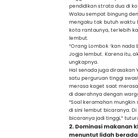
pendidikan strata dua di ko
Walau sempat bingung denga
mengaku tak butuh waktu 
kota rantaunya, terlebih k
lembut.
“Orang Lombok ‘kan nada b
Jogja lembut. Karena itu, a
ungkapnya.
Hal senada juga dirasakan Y
satu perguruan tinggi swas
merasa kaget saat merasa
di daerahnya dengan warga
“Soal keramahan mungkin s
di sini lembut bicaranya. 
bicaranya jadi tinggi,” tut
2. Dominasi makanan k
menuntut lidah berada