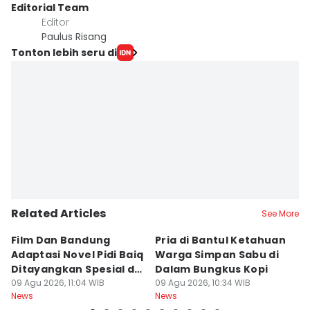
Editorial Team
Editor
Paulus Risang
Tonton lebih seru di
Related Articles
See More
Film Dan Bandung
Pria di Bantul Ketahuan
J
Adaptasi Novel Pidi Baiq
Warga Simpan Sabu di
P
Ditayangkan Spesial di
Dalam Bungkus Kopi
H
Jogja
09 Agu 2026, 11:04 WIB
09 Agu 2026, 10:34 WIB
I
09
News
News
Ne