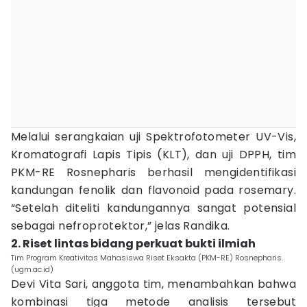
Melalui serangkaian uji Spektrofotometer UV-Vis,
Kromatografi Lapis Tipis (KLT), dan uji DPPH, tim
PKM-RE Rosnepharis berhasil mengidentifikasi
kandungan fenolik dan flavonoid pada rosemary.
“Setelah diteliti kandungannya sangat potensial
sebagai nefroprotektor,” jelas Randika.
2. Riset lintas bidang perkuat bukti ilmiah
Tim Program Kreativitas Mahasiswa Riset Eksakta (PKM-RE) Rosnepharis.
(ugm.ac.id)
Devi Vita Sari, anggota tim, menambahkan bahwa
kombinasi tiga metode analisis tersebut