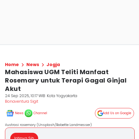
Home
News
Jogja
Mahasiswa UGM Teliti Manfaat
Rosemary untuk Terapi Gagal Ginjal
Akut
24 Sep 2025, 10:17 WIB
Kota Yogyakarta
Bonaventura Sigit
News
Channel
Add Us on Google
ilustrasi rosemary (Unsplash/Babette Landmesser)
Intinya Sih