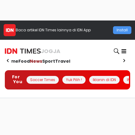
Baca artikel
IDN Times
lainnya di IDN App
Install
JOGJA
Home
Food
News
Sport
Travel
For
Soccer Times
Yuk Pilih !
Iklanin di IDN
INSI
You