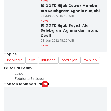
News
10 OOTD Hijab Cewek Mamba
ala Selebgram Aghnia Punjabi
24 Jun 2022, 15:40 WIB
News
10 OOTD Hijab Boyish Ala
Selebgram Aghnia dan Intan,
Cool!
08 Jun 2022, 18:20 WIB
News
Topics
Inspire Me
girly
influence
ootd hijab
rok hijab
Editorial Team
Editor
Febriana Sintasari
Tonton lebih seru di