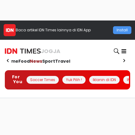
Baca artikel
IDN Times
lainnya di IDN App
Install
JOGJA
Home
Food
News
Sport
Travel
For
Soccer Times
Yuk Pilih !
Iklanin di IDN
INSI
You