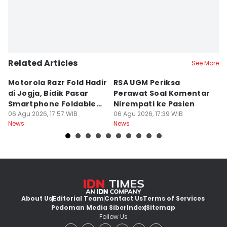
Related Articles
See More
Motorola Razr Fold Hadir
RSA UGM Periksa
A
di Jogja, Bidik Pasar
Perawat Soal Komentar
L
Smartphone Foldable
Nirempati ke Pasien
P
Premium
06 Agu 2026, 17:57 WIB
06 Agu 2026, 17:39 WIB
E
06
News
News
Ne
About Us
Editorial Team
Contact Us
Terms of Services
Pedoman Media Siber
Index
Sitemap
Follow Us