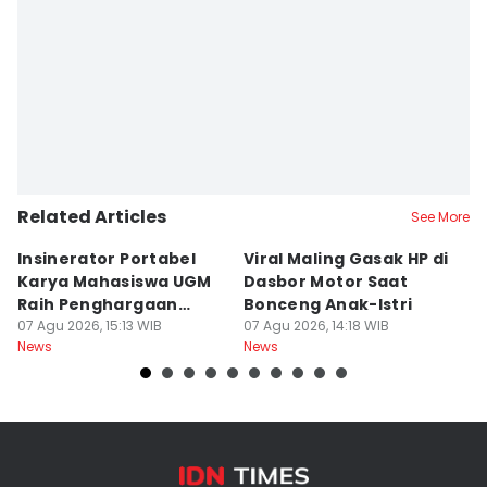
Related Articles
See More
Insinerator Portabel
Viral Maling Gasak HP di
M
Karya Mahasiswa UGM
Dasbor Motor Saat
di
Raih Penghargaan
Bonceng Anak-Istri
S
Internasional
07 Agu 2026, 15:13 WIB
07 Agu 2026, 14:18 WIB
P
06
News
News
Ne