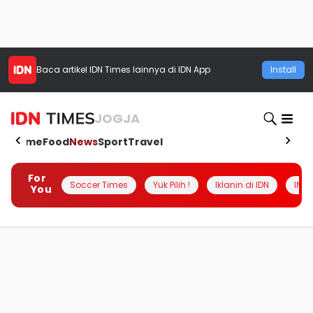
Baca artikel
IDN Times
lainnya di IDN App
Install
JOGJA
Home
Food
News
Sport
Travel
For
Soccer Times
Yuk Pilih !
Iklanin di IDN
INSI
You