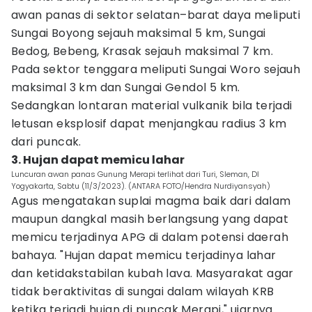
awan panas di sektor selatan–barat daya meliputi
Sungai Boyong sejauh maksimal 5 km, Sungai
Bedog, Bebeng, Krasak sejauh maksimal 7 km.
Pada sektor tenggara meliputi Sungai Woro sejauh
maksimal 3 km dan Sungai Gendol 5 km.
Sedangkan lontaran material vulkanik bila terjadi
letusan eksplosif dapat menjangkau radius 3 km
dari puncak.
3. Hujan dapat memicu lahar
Luncuran awan panas Gunung Merapi terlihat dari Turi, Sleman, DI
Yogyakarta, Sabtu (11/3/2023). (ANTARA FOTO/Hendra Nurdiyansyah)
Agus mengatakan suplai magma baik dari dalam
maupun dangkal masih berlangsung yang dapat
memicu terjadinya APG di dalam potensi daerah
bahaya. "Hujan dapat memicu terjadinya lahar
dan ketidakstabilan kubah lava. Masyarakat agar
tidak beraktivitas di sungai dalam wilayah KRB
ketika terjadi hujan di puncak Merapi," ujarnya.