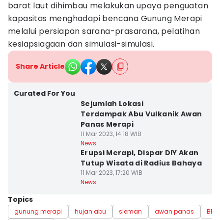
barat laut dihimbau melakukan upaya penguatan
kapasitas menghadapi bencana Gunung Merapi
melalui persiapan sarana-prasarana, pelatihan
kesiapsiagaan dan simulasi-simulasi.
Share Article
Curated For You
Sejumlah Lokasi
Terdampak Abu Vulkanik Awan
Panas Merapi
11 Mar 2023, 14:18 WIB
News
Erupsi Merapi, Dispar DIY Akan
Tutup Wisata di Radius Bahaya
11 Mar 2023, 17:20 WIB
News
Topics
gunung merapi
hujan abu
sleman
awan panas
BPP