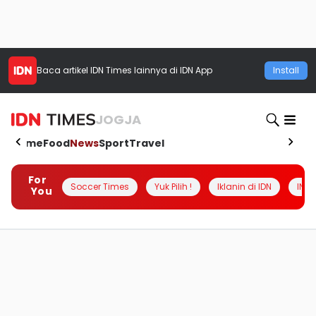
Baca artikel
IDN Times
lainnya di IDN App
Install
JOGJA
Home
Food
News
Sport
Travel
For
Soccer Times
Yuk Pilih !
Iklanin di IDN
INSI
You