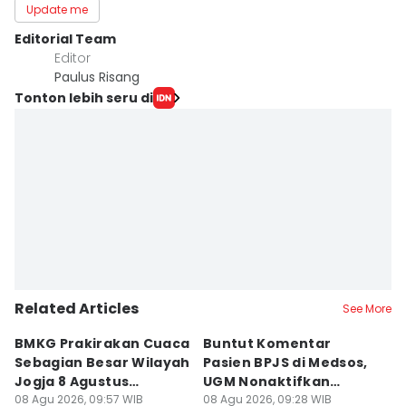
Update me
Editorial Team
Editor
Paulus Risang
Tonton lebih seru di
Related Articles
See More
BMKG Prakirakan Cuaca
Buntut Komentar
Sr
Sebagian Besar Wilayah
Pasien BPJS di Medsos,
Ti
Jogja 8 Agustus
UGM Nonaktifkan
P
Berawan
08 Agu 2026, 09:57 WIB
Dokter PPDS
08 Agu 2026, 09:28 WIB
J
08