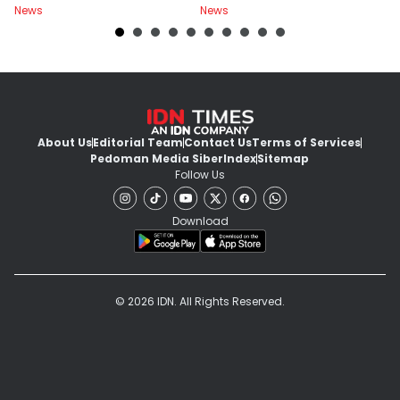
News
News
Ne
About Us
Editorial Team
Contact Us
Terms of Services
Pedoman Media Siber
Index
Sitemap
Follow Us
Download
© 2026 IDN. All Rights Reserved.