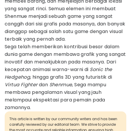
membeli barang, dan menjelajah berbagai lokasi
yang sangat rinci. Semua elemen ini membuat
Shenmue menjadi sebuah game yang sangat
canggih dari sisi grafis pada masanya, dan banyak
dianggap sebagai salah satu game dengan visual
terbaik yang pernah ada.
Sega telah memberikan kontribusi besar dalam
dunia game dengan membawa grafik yang sangat
inovatif dan menakjubkan pada masanya. Dari
kecepatan animasi warna-warni di
Sonic the
Hedgehog
, hingga grafis 3D yang futuristik di
Virtua Fighter
dan
Shenmue
, Sega mampu
membawa pengalaman visual yang jauh
melampaui ekspektasi para pemain pada
zamannya.
This article is written by our community writers and has been
carefully reviewed by our editorial team. We strive to provide
the most accurate and reliable information, ensuring high