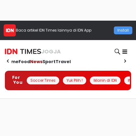
Baca artikel
IDN Times
lainnya di IDN App
Install
JOGJA
Home
Food
News
Sport
Travel
For
Soccer Times
Yuk Pilih !
Iklanin di IDN
INSI
You