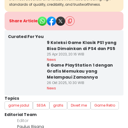
standards of quality, credibility, and trustworthiness.
Share Article
Curated For You
9 Koleksi Game Klasik PS1 yang
Bisa Dimainkan di PS4 dan PS5
25 Apr 2023, 20:16 WIB
News
6 Game PlayStation 1 dengan
Grafis Memukau yang
Melampaui Zamannya
26 Okt 2025, 10:30 WIB
News
Topics
game jadul
SEGA
grafis
Divert me
Game Retro
Editorial Team
Editor
Paulus Risang