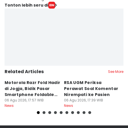
Tonton lebih seru di
Related Articles
See More
Motorola Razr Fold Hadir
RSA UGM Periksa
A
di Jogja, Bidik Pasar
Perawat Soal Komentar
L
Smartphone Foldable
Nirempati ke Pasien
P
Premium
06 Agu 2026, 17:57 WIB
06 Agu 2026, 17:39 WIB
E
06
News
News
Ne