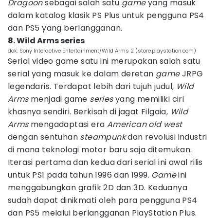
Dragoon
sebagai salah satu
game
yang masuk
dalam katalog klasik PS Plus untuk pengguna PS4
dan PS5 yang berlangganan.
8. Wild Arms series
dok. Sony Interactive Entertainment/Wild Arms 2 (store.playstation.com)
Serial video game satu ini merupakan salah satu
serial yang masuk ke dalam deretan
game
JRPG
legendaris. Terdapat lebih dari tujuh judul,
Wild
Arms
menjadi game
series
yang memiliki ciri
khasnya sendiri. Berkisah di jagat Filgaia,
Wild
Arms
mengadaptasi era
American old west
dengan sentuhan
steampunk
dan revolusi industri
di mana teknologi motor baru saja ditemukan.
Iterasi pertama dan kedua dari serial ini awal rilis
untuk PS1 pada tahun 1996 dan 1999.
Game
ini
menggabungkan grafik 2D dan 3D. Keduanya
sudah dapat dinikmati oleh para pengguna PS4
dan PS5 melalui berlangganan PlayStation Plus.