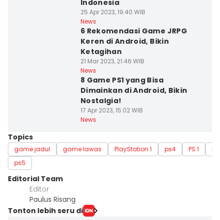
Indonesia
25 Apr 2023, 19:40 WIB
News
6 Rekomendasi Game JRPG
Keren di Android, Bikin
Ketagihan
21 Mar 2023, 21:46 WIB
News
8 Game PS1 yang Bisa
Dimainkan di Android, Bikin
Nostalgia!
17 Apr 2023, 15:02 WIB
News
Topics
game jadul
game lawas
PlayStation 1
ps4
PS 1
Di
ps5
Editorial Team
Editor
Paulus Risang
Tonton lebih seru di