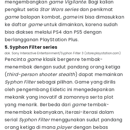
mengembangkan
game
Vigilante
. Bagi kalian
pengikut setia
Star Wars series
dan penikmat
game
balapan kombat,
game
ini bisa dimasukkan
ke daftar
game
untuk dimainkan, karena sudah
bisa diakses melalui PS4 dan PS5 dengan
berlangganan PlayStation Plus.
5. Syphon Filter series
dok. Sony Interactive Entertainment/Syphon Filter 3 (store.playstation.com)
Pencinta
game
klasik bergenre tembak-
menembak dengan sudut pandang orang ketiga
(
third-person shooter stealth
) dapat memainkan
Syphon Filter
sebagai pilihan. Game yang dirilis
oleh pengembang Eidetic ini mengedepankan
mekanik yang inovatif di zamannya serta plot
yang menarik. Berbeda dari
game
tembak-
menembak kebanyakan, iterasi-iterasi dalam
serial
Syphon Filter
menggunakan sudut pandang
orang ketiga di mana
player
dengan bebas