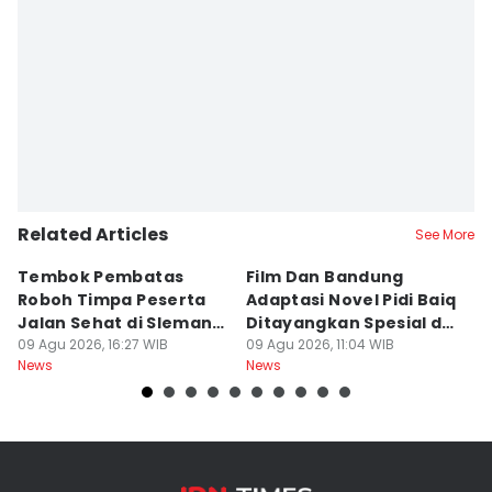
Related Articles
See More
Tembok Pembatas
Film Dan Bandung
P
Roboh Timpa Peserta
Adaptasi Novel Pidi Baiq
W
Jalan Sehat di Sleman,
Ditayangkan Spesial di
D
10 Orang Luka
09 Agu 2026, 16:27 WIB
Jogja
09 Agu 2026, 11:04 WIB
09
News
News
Ne