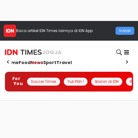
Baca artikel
IDN Times
lainnya di IDN App
Install
JOGJA
Home
Food
News
Sport
Travel
For
Soccer Times
Yuk Pilih !
Iklanin di IDN
INSI
You