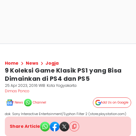
Home
News
Jogja
9 Koleksi Game Klasik PS1 yang Bisa
Dimainkan di PS4 dan PS5
25 Apr 2023, 20:16 WIB
Kota Yogyakarta
Dimas Ponco
News
Channel
Add Us on Google
dok. Sony Interactive Entertainment/Syphon Filter 2 (store.playstation.com)
Share Article