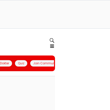
l Dokter
Quiz
Join Community