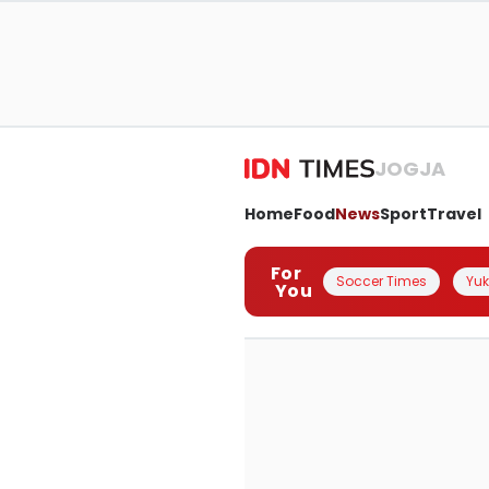
JOGJA
Home
Food
News
Sport
Travel
For
Soccer Times
Yuk 
You