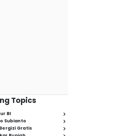
ng Topics
ur BI
o Subianto
ergizi Gratis
ukar Rupiah