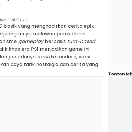
INAL FANTASY VII)
G
klasik yang menghadirkan cerita epik
 perjuangannya melawan perusahaan
ekanisme
gameplay
berbasis
turn-based
fik khas era PS1 menjadikan game ini
n dengan adanya
remake
modern, versi
an daya tarik nostalgia dan cerita yang
Tonton leb