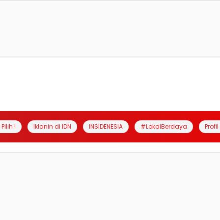
Pilih !
Iklanin di IDN
INSIDENESIA
#LokalBerdaya
Profi