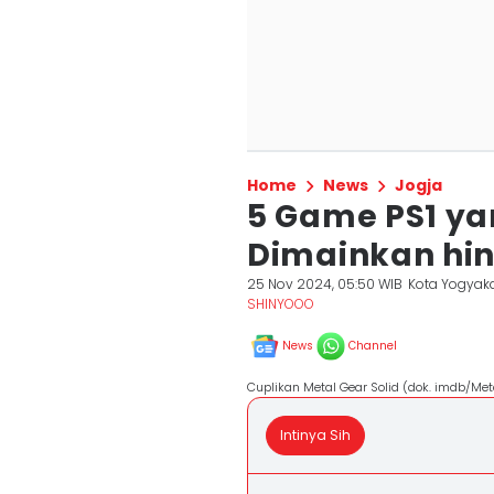
Home
News
Jogja
5 Game PS1 ya
Dimainkan hin
25 Nov 2024, 05:50 WIB
Kota Yogyak
SHINYOOO
News
Channel
Cuplikan Metal Gear Solid (dok. imdb/Meta
Intinya Sih