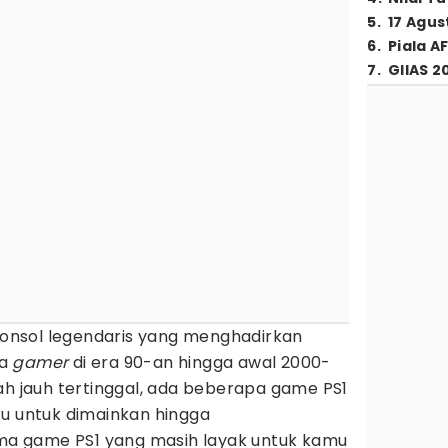
5
.
17 Agus
6
.
Piala A
7
.
GIIAS 2
konsol legendaris yang menghadirkan
ra
gamer
di era 90-an hingga awal 2000-
ah jauh tertinggal, ada beberapa game PS1
ru untuk dimainkan hingga
lima game PS1 yang masih layak untuk kamu