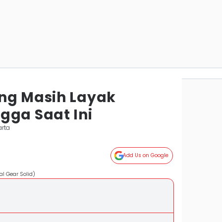
ng Masih Layak
gga Saat Ini
arta
Add Us on Google
l Gear Solid)