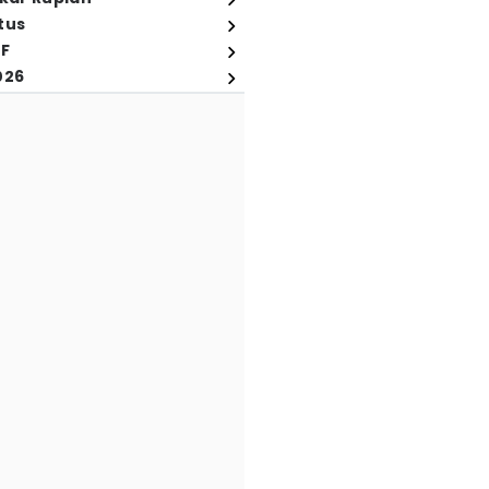
tus
FF
026