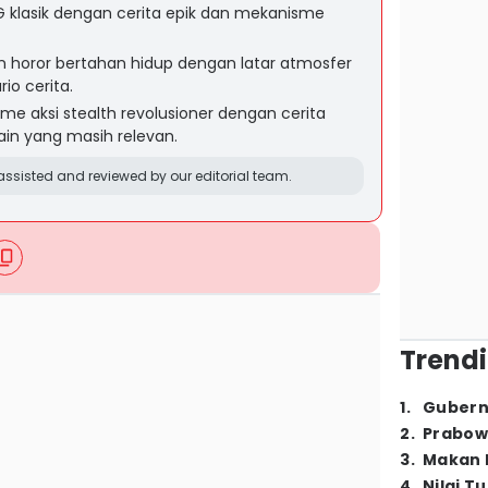
PG klasik dengan cerita epik dan mekanisme
n horor bertahan hidup dengan latar atmosfer
o cerita.
me aksi stealth revolusioner dengan cerita
in yang masih relevan.
ssisted and reviewed by our editorial team.
Trendi
1
.
Gubern
2
.
Prabow
3
.
Makan B
4
.
Nilai T