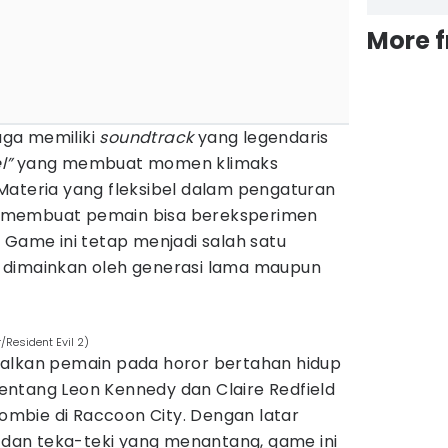
More 
juga memiliki
soundtrack
yang legendaris
l”
yang membuat momen klimaks
Materia yang fleksibel dalam pengaturan
 membuat pemain bisa bereksperimen
 Game ini tetap menjadi salah satu
 dimainkan oleh generasi lama maupun
/Resident Evil 2)
lkan pemain pada horor bertahan hidup
ntang Leon Kennedy dan Claire Redfield
mbie di Raccoon City. Dengan latar
an teka-teki yang menantang, game ini