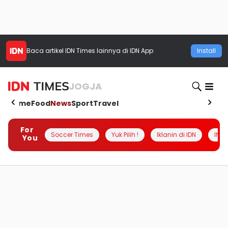
Baca artikel
IDN Times
lainnya di IDN App
Install
JOGJA
Home
Food
News
Sport
Travel
For
Soccer Times
Yuk Pilih !
Iklanin di IDN
INSI
You