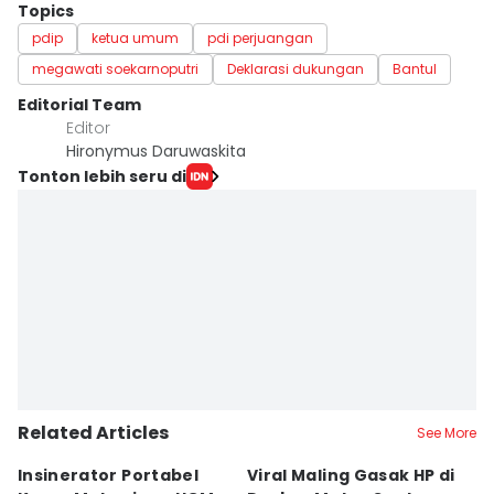
Topics
pdip
ketua umum
pdi perjuangan
megawati soekarnoputri
Deklarasi dukungan
Bantul
Editorial Team
Editor
Hironymus Daruwaskita
Tonton lebih seru di
Related Articles
See More
Insinerator Portabel
Viral Maling Gasak HP di
M