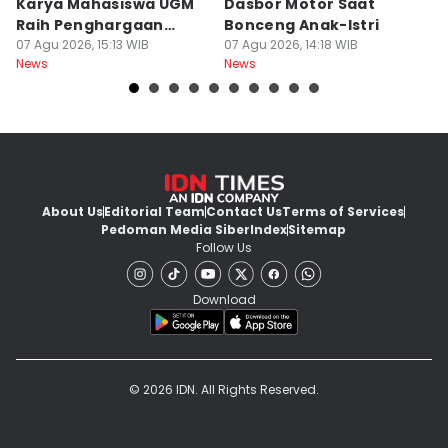
Karya Mahasiswa UGM
Dasbor Motor Saat
di
Raih Penghargaan
Bonceng Anak-Istri
S
Internasional
07 Agu 2026, 15:13 WIB
07 Agu 2026, 14:18 WIB
P
06
News
News
Ne
About Us
Editorial Team
Contact Us
Terms of Services
Pedoman Media Siber
Index
Sitemap
Follow Us
Download
© 2026 IDN. All Rights Reserved.