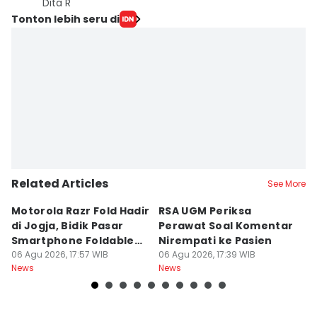
Dita R
Tonton lebih seru di
Related Articles
See More
Motorola Razr Fold Hadir
RSA UGM Periksa
A
di Jogja, Bidik Pasar
Perawat Soal Komentar
L
Smartphone Foldable
Nirempati ke Pasien
P
Premium
06 Agu 2026, 17:57 WIB
06 Agu 2026, 17:39 WIB
E
06
News
News
Ne