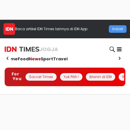
Baca artikel
IDN Times
lainnya di IDN App
Install
JOGJA
Home
Food
News
Sport
Travel
For
Soccer Times
Yuk Pilih !
Iklanin di IDN
INSI
You