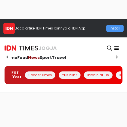
Baca artikel
IDN Times
lainnya di IDN App
Install
JOGJA
Home
Food
News
Sport
Travel
For
Soccer Times
Yuk Pilih !
Iklanin di IDN
INSI
You