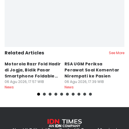
Related Articles
See More
Motorola Razr Fold Hadir
RSA UGM Periksa
A
di Jogja, Bidik Pasar
Perawat Soal Komentar
L
Smartphone Foldable
Nirempati ke Pasien
P
Premium
06 Agu 2026, 17:57 WIB
06 Agu 2026, 17:39 WIB
E
06
News
News
Ne