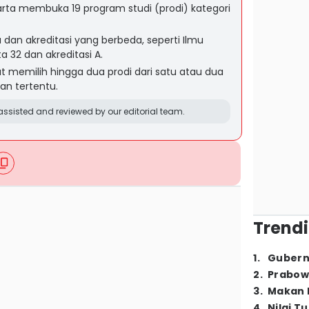
arta membuka 19 program studi (prodi) kategori
a dan akreditasi yang berbeda, seperti Ilmu
 32 dan akreditasi A.
at memilih hingga dua prodi dari satu atau dua
an tertentu.
ssisted and reviewed by our editorial team.
Trendi
1
.
Gubern
2
.
Prabow
3
.
Makan B
4
.
Nilai T