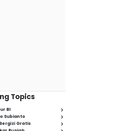
ng Topics
ur BI
o Subianto
ergizi Gratis
ukar Rupiah