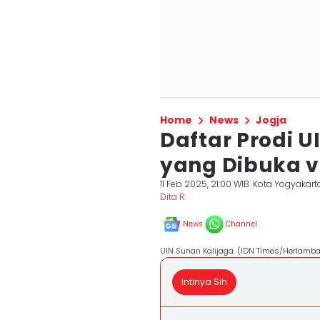
Home
News
Jogja
Daftar Prodi U
yang Dibuka v
11 Feb 2025, 21:00 WIB
Kota Yogyakart
Dita R
News
Channel
UIN Sunan Kalijaga. (IDN Times/Herlamb
Intinya Sih