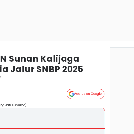
IN Sunan Kalijaga
ia Jalur SNBP 2025
a
Add Us on Google
ang Jati Kusumo)