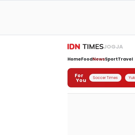
JOGJA
Home
Food
News
Sport
Travel
For
Soccer Times
Yuk 
You