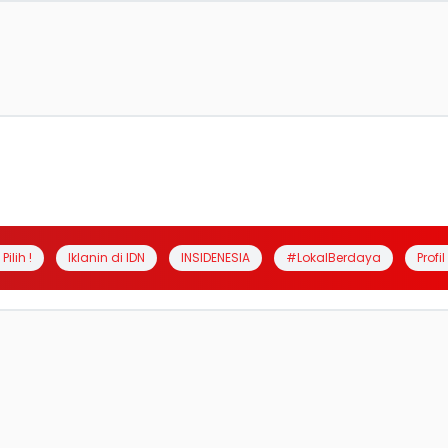
Pilih !
Iklanin di IDN
INSIDENESIA
#LokalBerdaya
Profi