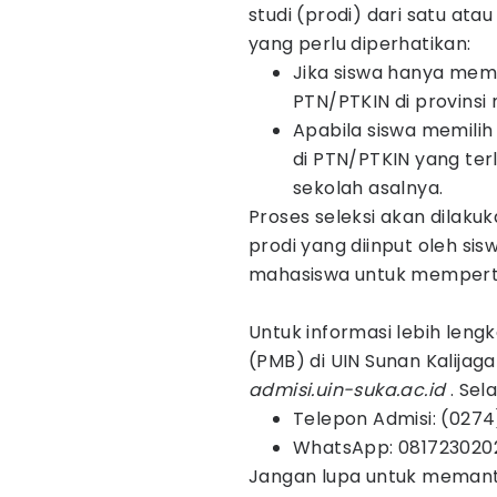
studi (prodi) dari satu at
yang perlu diperhatikan:
Jika siswa hanya memi
PTN/PTKIN di provinsi
Apabila siswa memilih 
di PTN/PTKIN yang ter
sekolah asalnya.
Proses seleksi akan dilakuk
prodi yang diinput oleh sis
mahasiswa untuk memperti
Untuk informasi lebih len
(PMB) di UIN Sunan Kalijag
admisi.uin-suka.ac.id
. Sel
Telepon Admisi: (027
WhatsApp: 081723020
Jangan lupa untuk memant