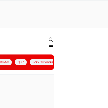
l Dokter
Quiz
Join Community