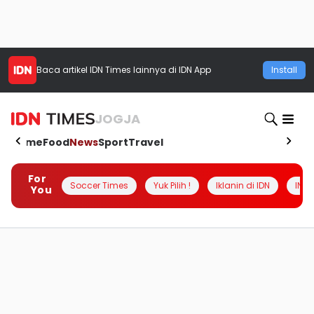
Baca artikel
IDN Times
lainnya di IDN App
Install
JOGJA
Home
Food
News
Sport
Travel
For
Soccer Times
Yuk Pilih !
Iklanin di IDN
INSI
You