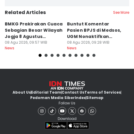
Related Articles
See More
BMKG Prakirakan Cuaca
Buntut Komentar
Sr
Sebagian Besar Wilayah
Pasien BPJS di Medsos,
Ti
Jogja 8 Agustus
UGM Nonaktifkan
P
Berawan
08 Agu 2026, 09:57 WIB
Dokter PPDS
08 Agu 2026, 09:28 WIB
J
08
News
News
Ne
About Us
Editorial Team
Contact Us
Terms of Services
Pedoman Media Siber
Index
Sitemap
Follow Us
Download