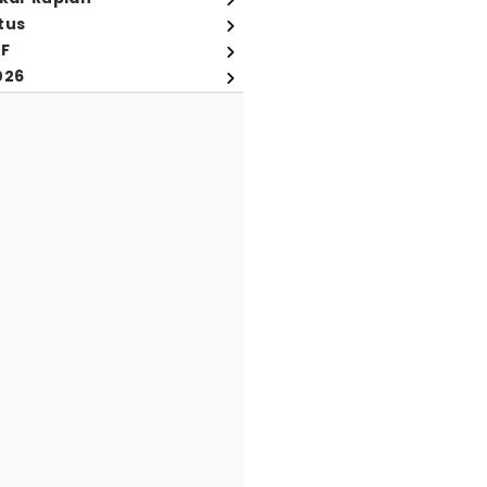
tus
FF
026