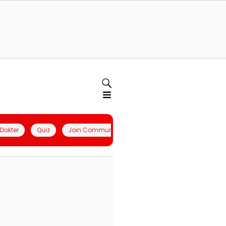
l Dokter
Quiz
Join Community