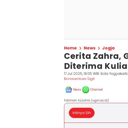
Home
News
Jogja
Cerita Zahra, 
Diterima Kulia
17 Jul 2025, 18:05 WIB
Kota Yogyakart
Bonaventura Sigit
News
Channel
Fatimah Azzahra (ugm.ac.id)
Intinya Sih