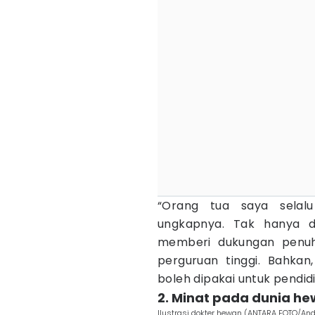
“Orang tua saya selalu
ungkapnya. Tak hanya d
memberi dukungan penuh 
perguruan tinggi. Bahka
boleh dipakai untuk pendid
2. Minat pada dunia he
Ilustrasi dokter hewan (ANTARA FOTO/And