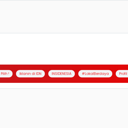
Pilih !
Iklanin di IDN
INSIDENESIA
#LokalBerdaya
Profi