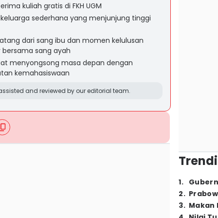
terima kuliah gratis di FKH UGM
 keluarga sederhana yang menjunjung tinggi
atang dari sang ibu dan momen kelulusan
r bersama sang ayah
gat menyongsong masa depan dengan
iatan kemahasiswaan
ssisted and reviewed by our editorial team.
Trendi
1
.
Gubern
2
.
Prabow
3
.
Makan B
4
.
Nilai T