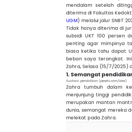
mendalam setelah diting
diterima di Fakultas Kedo
UGM
) melalui jalur SNBT 20
Tidak hanya diterima di j
subsidi UKT 100 persen 
penting agar mimpinya tak
biasa ketika tahu dapat U
beban saya terangkat. Ini
Zahra, Selasa (15/7/2025) 
1. Semangat pendidika
ilustrasi pendidikan (pexels.com/alex)
Zahra tumbuh dalam ke
menjunjung tinggi pendidi
merupakan mantan mantri
dunia, semangat mereka d
melekat pada Zahra.