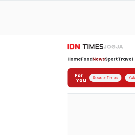
JOGJA
Home
Food
News
Sport
Travel
For
Soccer Times
Yuk 
You