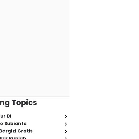
ng Topics
ur BI
o Subianto
ergizi Gratis
ukar Rupiah