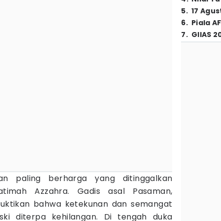
5
.
17 Agus
6
.
Piala A
7
.
GIIAS 2
an paling berharga yang ditinggalkan
timah Azzahra. Gadis asal Pasaman,
buktikan bahwa ketekunan dan semangat
i diterpa kehilangan. Di tengah duka