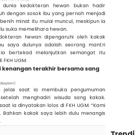
a dunia kedokteran hewan bukan hadir
uh dengan sosok ibu yang pernah menjadi
 benih minat itu mulai muncul, meskipun ia
alu suka memelihara hewan.
dokteran hewan dipengaruhi oleh kakak
 ibu saya dulunya adalah seorang mantri
, ia bertekad melanjutkan semangat itu
di FKH UGM.
di kenangan terakhir bersama sang
sadboytom)
n jelas saat ia membuka pengumuman
, setelah menghadiri wisuda sang kakak.
aat ia dinyatakan lolos di FKH UGM. “Kami
 Bahkan kakak saya lebih dulu menangis
.
Trend