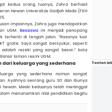
gal kedua orang tuanya, Zahra berhasil
kteran Hewan Universitas Gadjah Mada (FKH
25.
urusan impiannya, Zahra juga mendapatkan
dari UGM.
Beasiswa
ini menjadi penopang
 terhenti di tengah jalan. “Rasanya luar
KT gratis. Saya sangat bersyukur, seperti
 adalah rezeki yang sangat besar,” kata
dilansir laman resmi UGM.
n dari keluarga yang sederhana
Tonton leb
luarga yang sederhana namun sangat
kan. Ayahnya seorang guru SD dan ibunya
 hewan. Meski keduanya telah meninggal
alam menanamkan nilai pendidikan begitu