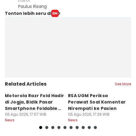
Editor
Paulus Risang
Tonton lebih seru di
Related Articles
See More
Motorola Razr Fold Hadir
RSA UGM Periksa
A
di Jogja, Bidik Pasar
Perawat Soal Komentar
L
Smartphone Foldable
Nirempati ke Pasien
P
Premium
06 Agu 2026, 17:57 WIB
06 Agu 2026, 17:39 WIB
E
06
News
News
Ne