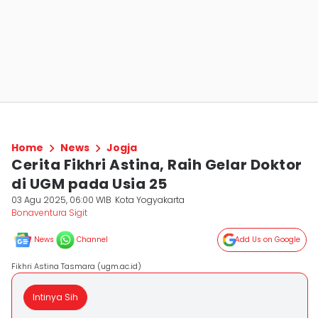
Home
News
Jogja
Cerita Fikhri Astina, Raih Gelar Doktor
di UGM pada Usia 25
03 Agu 2025, 06:00 WIB
Kota Yogyakarta
Bonaventura Sigit
News
Channel
Add Us on Google
Fikhri Astina Tasmara (ugm.ac.id)
Intinya Sih