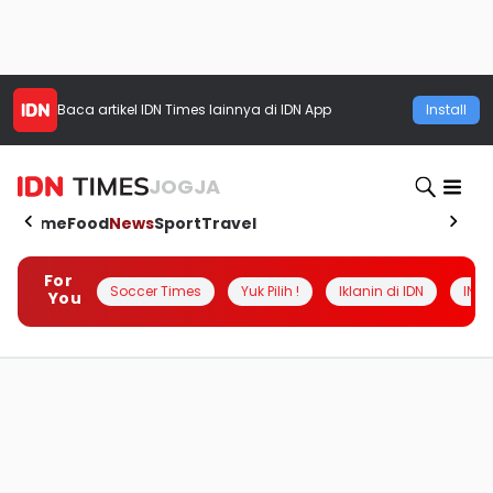
Baca artikel
IDN Times
lainnya di IDN App
Install
JOGJA
Home
Food
News
Sport
Travel
For
Soccer Times
Yuk Pilih !
Iklanin di IDN
INSI
You