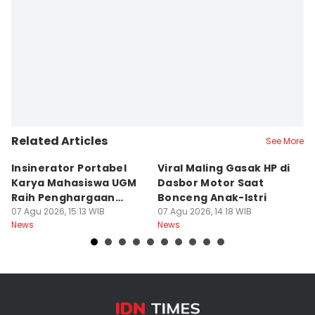
Related Articles
See More
Insinerator Portabel
Viral Maling Gasak HP di
M
Karya Mahasiswa UGM
Dasbor Motor Saat
di
Raih Penghargaan
Bonceng Anak-Istri
S
Internasional
07 Agu 2026, 15:13 WIB
07 Agu 2026, 14:18 WIB
P
06
News
News
Ne