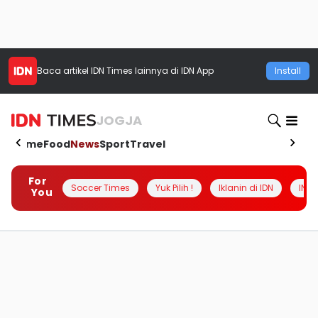
Baca artikel
IDN Times
lainnya di IDN App
Install
JOGJA
Home
Food
News
Sport
Travel
For
Soccer Times
Yuk Pilih !
Iklanin di IDN
INSI
You