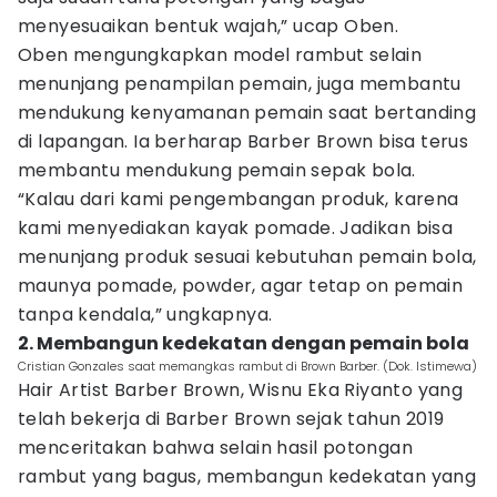
menyesuaikan bentuk wajah,” ucap Oben.
Oben mengungkapkan model rambut selain
menunjang penampilan pemain, juga membantu
mendukung kenyamanan pemain saat bertanding
di lapangan. Ia berharap Barber Brown bisa terus
membantu mendukung pemain sepak bola.
“Kalau dari kami pengembangan produk, karena
kami menyediakan kayak pomade. Jadikan bisa
menunjang produk sesuai kebutuhan pemain bola,
maunya pomade, powder, agar tetap on pemain
tanpa kendala,” ungkapnya.
2. Membangun kedekatan dengan pemain bola
Cristian Gonzales saat memangkas rambut di Brown Barber. (Dok. Istimewa)
Hair Artist Barber Brown, Wisnu Eka Riyanto yang
telah bekerja di Barber Brown sejak tahun 2019
menceritakan bahwa selain hasil potongan
rambut yang bagus, membangun kedekatan yang