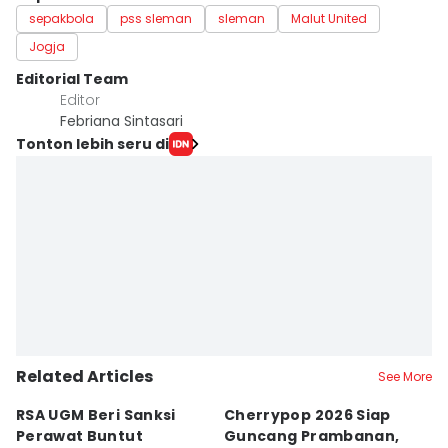
sepakbola
pss sleman
sleman
Malut United
Jogja
Editorial Team
Editor
Febriana Sintasari
Tonton lebih seru di
Related Articles
See More
RSA UGM Beri Sanksi
Cherrypop 2026 Siap
K
Perawat Buntut
Guncang Prambanan,
K