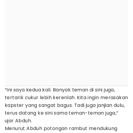
“Ini saya kedua kali. Banyak teman di sini juga,
tertarik cukur lebih kerenlah. Kita ingin merasakan
kapster yang sangat bagus. Tadi juga janjian dulu,
terus datang ke sini sama teman-teman juga,”
ujar Abduh.
Menurut Abduh potongan rambut mendukung