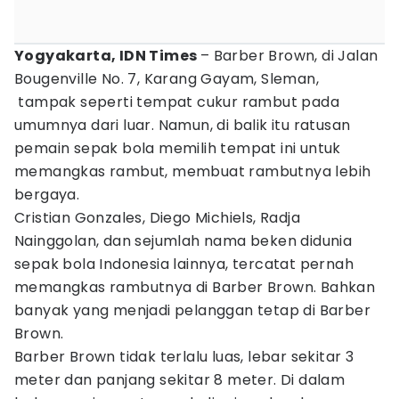
Yogyakarta, IDN Times
– Barber Brown, di Jalan
Bougenville No. 7, Karang Gayam, Sleman,
tampak seperti tempat cukur rambut pada
umumnya dari luar. Namun, di balik itu ratusan
pemain sepak bola memilih tempat ini untuk
memangkas rambut, membuat rambutnya lebih
bergaya.
Cristian Gonzales, Diego Michiels, Radja
Nainggolan, dan sejumlah nama beken didunia
sepak bola Indonesia lainnya, tercatat pernah
memangkas rambutnya di Barber Brown. Bahkan
banyak yang menjadi pelanggan tetap di Barber
Brown.
Barber Brown tidak terlalu luas, lebar sekitar 3
meter dan panjang sekitar 8 meter. Di dalam