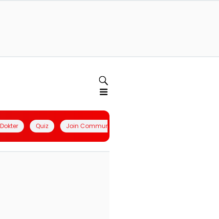
l Dokter
Quiz
Join Community