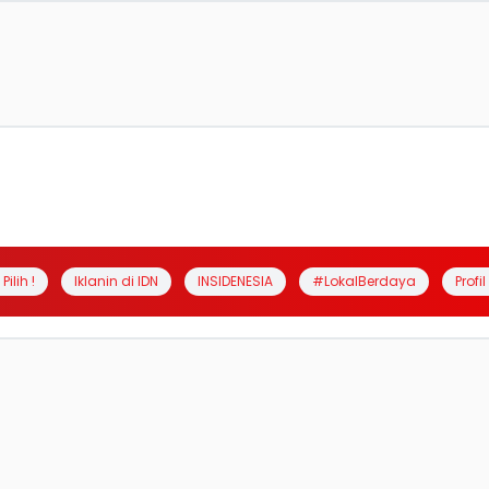
Pilih !
Iklanin di IDN
INSIDENESIA
#LokalBerdaya
Profi