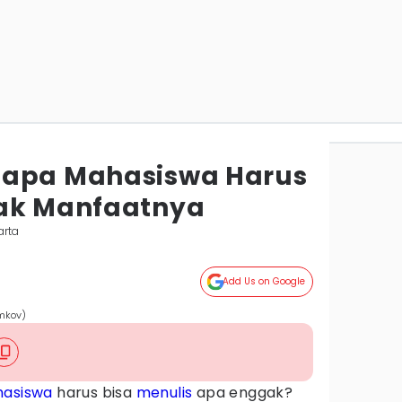
gapa Mahasiswa Harus
yak Manfaatnya
arta
Add Us on Google
mkov)
asiswa
harus bisa
menulis
apa enggak?