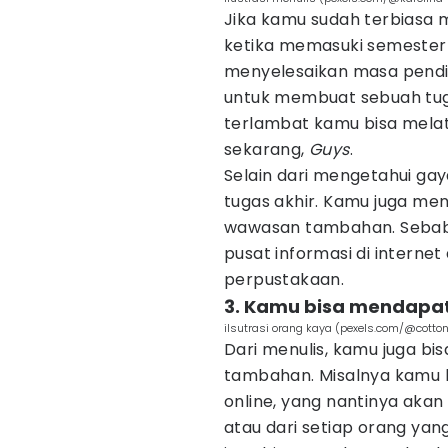
Jika kamu sudah terbiasa m
ketika memasuki semester a
menyelesaikan masa pendi
untuk membuat sebuah tuga
terlambat kamu bisa melati
sekarang,
Guys
.
Selain dari mengetahui gay
tugas akhir. Kamu juga me
wawasan tambahan. Sebab, 
pusat informasi di internet
perpustakaan.
3. Kamu bisa mendapa
ilsutrasi orang kaya (pexels.com/@cotto
Dari menulis, kamu juga b
tambahan. Misalnya kamu 
online, yang nantinya akan 
atau dari setiap orang yan