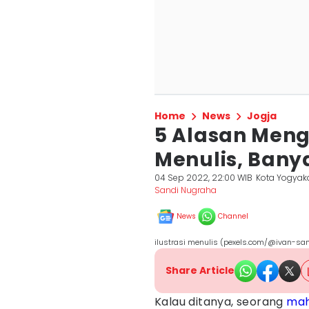
Home
News
Jogja
5 Alasan Men
Menulis, Ban
04 Sep 2022, 22:00 WIB
Kota Yogyak
Sandi Nugraha
News
Channel
ilustrasi menulis (pexels.com/@ivan-sa
Share Article
Kalau ditanya, seorang
mah