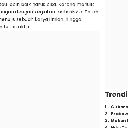
u lebih baik harus bisa. Karena menulis
bungan dengan kegiatan mahasiswa. Entah
menulis sebuah karya ilmiah, hingga
 tugas akhir.
Trendi
1
.
Gubern
2
.
Prabow
3
.
Makan B
4
.
Nilai T