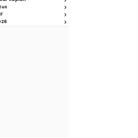
tus
FF
026