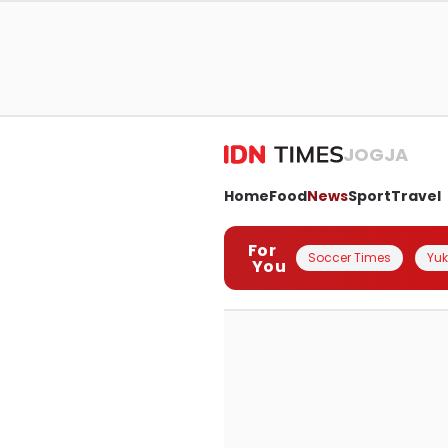
JOGJA
Home
Food
News
Sport
Travel
For
Soccer Times
Yuk 
You