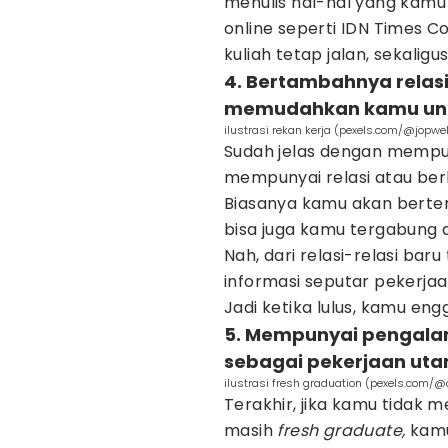
menulis hal-hal yang kamu s
online seperti IDN Times C
kuliah tetap jalan, sekalig
4. Bertambahnya relasi 
memudahkan kamu unt
ilustrasi rekan kerja (pexels.com/@jopwel
Sudah jelas dengan mempun
mempunyai relasi atau be
Biasanya kamu akan berte
bisa juga kamu tergabung 
Nah, dari relasi-relasi ba
informasi seputar pekerjaa
Jadi ketika lulus, kamu eng
5. Mempunyai pengalam
sebagai pekerjaan ut
ilustrasi fresh graduation (pexels.com/@o
Terakhir, jika kamu tidak
masih
fresh graduate,
kamu 