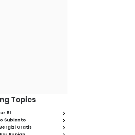
ng Topics
ur BI
o Subianto
ergizi Gratis
ukar Rupiah