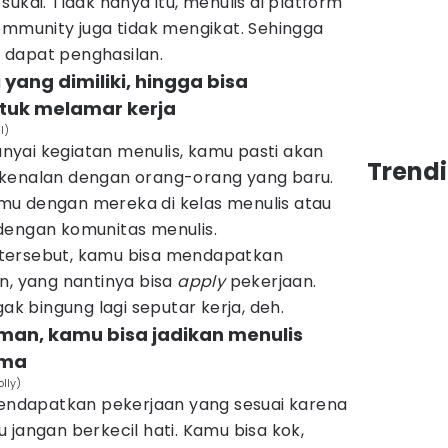
ukai. Tidak hanya itu, menulis di platform
ommunity juga tidak mengikat. Sehingga
us dapat penghasilan.
yang dimiliki, hingga bisa
uk melamar kerja
l)
yai kegiatan menulis, kamu pasti akan
Trend
rkenalan dengan orang-orang yang baru.
mu dengan mereka di kelas menulis atau
dengan komunitas menulis.
ru tersebut, kamu bisa mendapatkan
n, yang nantinya bisa
apply
pekerjaan.
gak bingung lagi seputar kerja, deh.
an, kamu bisa jadikan menulis
ama
lly)
 mendapatkan pekerjaan yang sesuai karena
jangan berkecil hati. Kamu bisa kok,