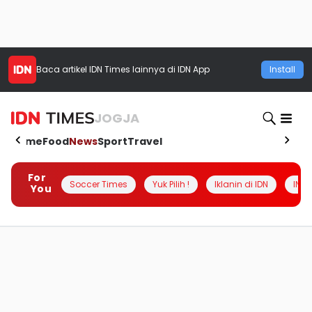
Baca artikel
IDN Times
lainnya di IDN App
Install
JOGJA
Home
Food
News
Sport
Travel
For
Soccer Times
Yuk Pilih !
Iklanin di IDN
INSI
You