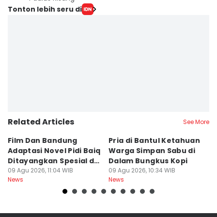
Tonton lebih seru di
Related Articles
See More
Film Dan Bandung
Pria di Bantul Ketahuan
J
Adaptasi Novel Pidi Baiq
Warga Simpan Sabu di
P
Ditayangkan Spesial di
Dalam Bungkus Kopi
H
Jogja
09 Agu 2026, 11:04 WIB
09 Agu 2026, 10:34 WIB
I
09
News
News
Ne