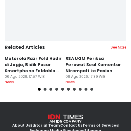
Related Articles
See More
Motorola Razr Fold Hadir
RSA UGM Periksa
A
di Jogja, Bidik Pasar
Perawat Soal Komentar
L
Smartphone Foldable
Nirempati ke Pasien
P
Premium
06 Agu 2026, 17:57 WIB
06 Agu 2026, 17:39 WIB
E
06
News
News
Ne
About Us
Editorial Team
Contact Us
Terms of Services
Pedoman Media Siber
Index
Sitemap