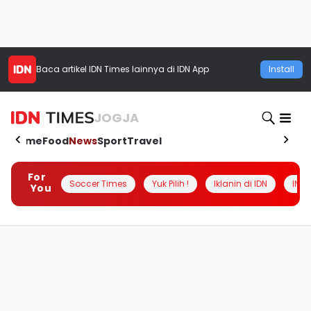
Baca artikel
IDN Times
lainnya di IDN App
Install
JOGJA
Home
Food
News
Sport
Travel
For
Soccer Times
Yuk Pilih !
Iklanin di IDN
INSI
You