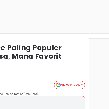
ce Paling Populer
a, Mana Favorit
a
Add Us on Google
 Oda, Toei Animation/One Piece)