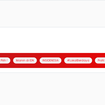
Pilih !
Iklanin di IDN
INSIDENESIA
#LokalBerdaya
Profi