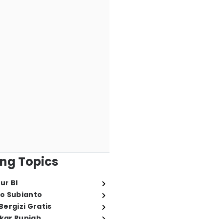
ng Topics
ur BI
o Subianto
ergizi Gratis
ukar Rupiah