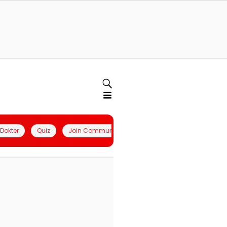
l Dokter
Quiz
Join Community