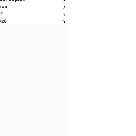
tus
FF
026