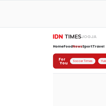
JOGJA
Home
Food
News
Sport
Travel
For
Soccer Times
Yuk 
You