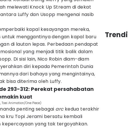
ah melewati Knock Up Stream di dekat
k antara Luffy dan Usopp mengenai nasib
emperbaiki kapal kesayangan mereka,
Trend
s untuk menggantinya dengan kapal baru
gan di lautan lepas. Perbedaan pendapat
osional yang menjadi titik balik dalam
p. Di sisi lain, Nico Robin diam-diam
yerahkan diri kepada Pemerintah Dunia
mannya dari bahaya yang mengintainya,
k bisa diterima oleh Luffy.
sode 293-312: Perekat persahabatan
semakin kuat
a, Toei Animation/One Piece)
enanda penting sebagai
arc
kedua terakhir
na kru Topi Jerami bersatu kembali
an kepercayaan yang tak tergoyahkan.