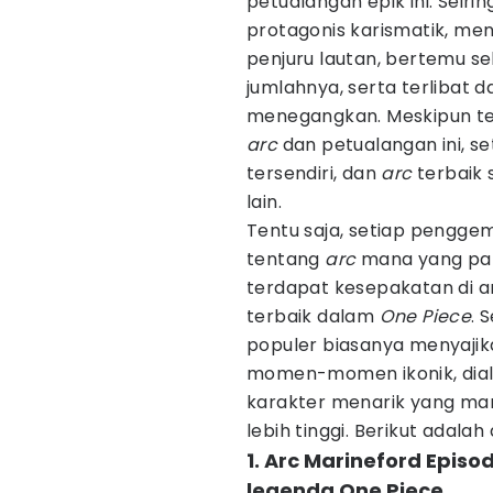
petualangan epik ini. Seiri
protagonis karismatik, men
penjuru lautan, bertemu s
jumlahnya, serta terlibat 
menegangkan. Meskipun te
arc
dan petualangan ini, s
tersendiri, dan
arc
terbaik 
lain.
Tentu saja, setiap pengge
tentang
arc
mana yang pal
terdapat kesepakatan di 
terbaik dalam
One Piece
. 
populer biasanya menyajik
momen-momen ikonik, dial
karakter menarik yang ma
lebih tinggi. Berikut adalah
1. Arc Marineford Epis
legenda One Piece