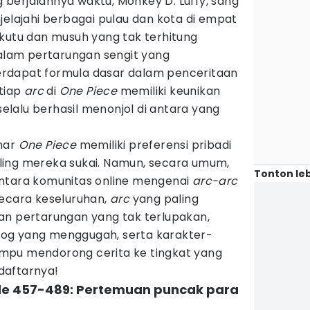
ng berjalannya waktu, Monkey D. Luffy, sang
jelajahi berbagai pulau dan kota di empat
ekutu dan musuh yang tak terhitung
dalam pertarungan sengit yang
rdapat formula dasar dalam penceritaan
etiap
arc
di
One Piece
memiliki keunikan
selalu berhasil menonjol di antara yang
mar
One Piece
memiliki preferensi pribadi
ing mereka sukai. Namun, secara umum,
Tonton leb
antara komunitas online mengenai
arc-arc
Secara keseluruhan,
arc
yang paling
an pertarungan yang tak terlupakan,
og yang menggugah, serta karakter-
mpu mendorong cerita ke tingkat yang
 daftarnya!
ode 457-489: Pertemuan puncak para