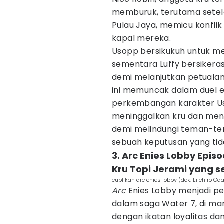
memburuk, terutama setel
Pulau Jaya, memicu konfli
kapal mereka.
Usopp bersikukuh untuk m
sementara Luffy bersikera
demi melanjutkan petualan
ini memuncak dalam duel em
perkembangan karakter Usop
meninggalkan kru dan men
demi melindungi teman-te
sebuah keputusan yang tida
3. Arc Enies Lobby Epi
Kru Topi Jerami yang 
cuplikan arc enies lobby (dok. Eiichiro Od
Arc
Enies Lobby menjadi p
dalam saga Water 7, di ma
dengan ikatan loyalitas d