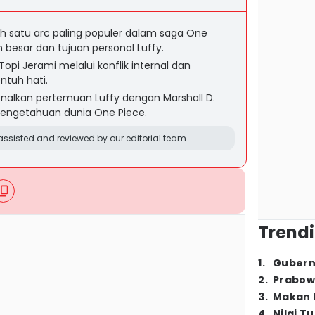
ah satu arc paling populer dalam saga One
 besar dan tujuan personal Luffy.
opi Jerami melalui konflik internal dan
tuh hati.
nalkan pertemuan Luffy dengan Marshall D.
ngetahuan dunia One Piece.
ssisted and reviewed by our editorial team.
Trendi
1
.
Gubern
2
.
Prabow
3
.
Makan B
4
.
Nilai T