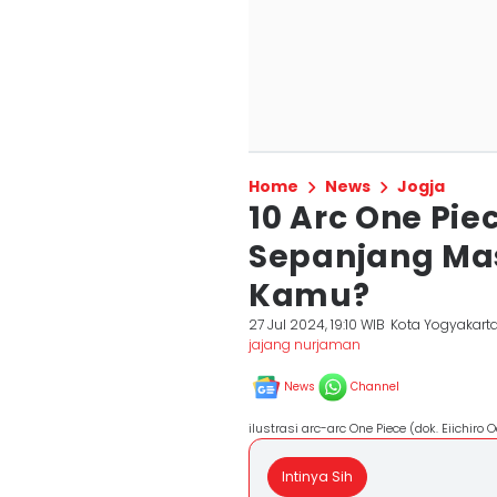
Home
News
Jogja
10 Arc One Pie
Sepanjang Mas
Kamu?
27 Jul 2024, 19:10 WIB
Kota Yogyakart
jajang nurjaman
News
Channel
ilustrasi arc-arc One Piece (dok. Eiichiro
Intinya Sih