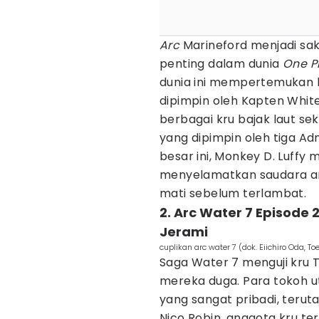
Arc
Marineford menjadi sak
penting dalam dunia
One P
dunia ini mempertemukan k
dipimpin oleh Kapten Whit
berbagai kru bajak laut s
yang dipimpin oleh tiga Ad
besar ini, Monkey D. Luffy m
menyelamatkan saudara ang
mati sebelum terlambat.
2. Arc Water 7 Episode 2
Jerami
cuplikan arc water 7 (dok. Eiichiro Oda, T
Saga Water 7 menguji kru 
mereka duga. Para tokoh
yang sangat pribadi, teru
Nico Robin, anggota kru te