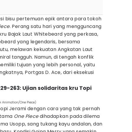
si bisu pertemuan epik antara para tokoh
iece
. Perang satu hari yang mengguncang
ru Bajak Laut Whitebeard yang perkasa,
ebeard yang legendaris, bersama
ekutu, melawan kekuatan Angkatan Laut
miral tangguh. Namun, di tengah konflik
emiliki tujuan yang lebih personal, yaitu
katnya, Portgas D. Ace, dari eksekusi
29-263: Ujian solidaritas kru Topi
oei Animation/One Piece)
Topi Jerami dengan cara yang tak pernah
 utama
One Piece
dihadapkan pada dilema
tama Usopp, sang tukang kayu andalan, dan
rbaru. Kondisi Going Merry yang semakin