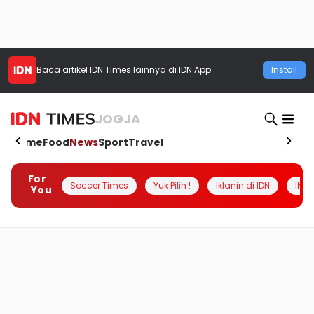
Baca artikel
IDN Times
lainnya di IDN App
Install
JOGJA
Home
Food
News
Sport
Travel
For
Soccer Times
Yuk Pilih !
Iklanin di IDN
INSI
You