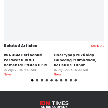
Related Articles
See More
RSA UGM Beri Sanksi
Cherrypop 2026 Siap
K
Perawat Buntut
Guncang Prambanan,
K
Komentar Pasien BPJS
Refleksi 5 Tahun
B
di Medsos
07 Agu 2026, 21:19 WIB
Perjalanan
07 Agu 2026, 20:09 WIB
J
07
News
News
Ne