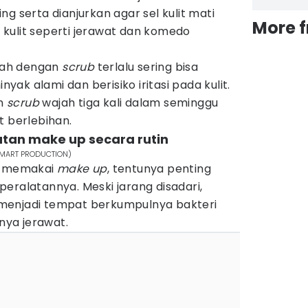
ng serta dianjurkan agar sel kulit mati
More 
kulit seperti jerawat dan komedo
jah dengan
scrub
terlalu sering bisa
ak alami dan berisiko iritasi pada kulit.
n
scrub
wajah tiga kali dalam seminggu
t berlebihan.
atan make up secara rutin
m/MART PRODUCTION)
ri memakai
make up
, tentunya penting
eralatannya. Meski jarang disadari,
menjadi tempat berkumpulnya bakteri
ya jerawat.