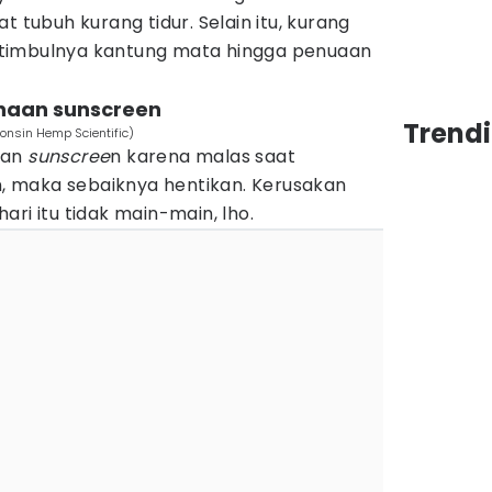
t tubuh kurang tidur. Selain itu, kurang
timbulnya kantung mata hingga penuaan
naan sunscreen
Trend
onsin Hemp Scientific)
kan
sunscree
n karena malas saat
an, maka sebaiknya hentikan. Kerusakan
ari itu tidak main-main, lho.