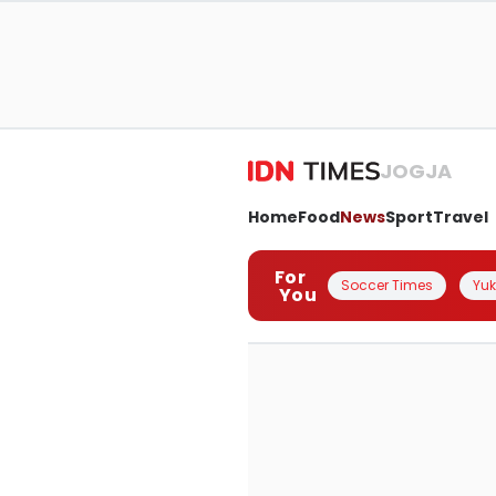
JOGJA
Home
Food
News
Sport
Travel
For
Soccer Times
Yuk 
You