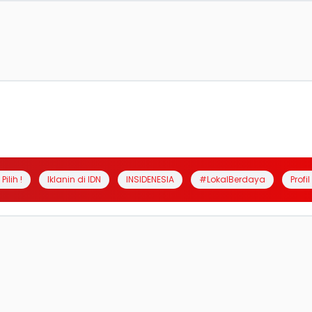
Pilih !
Iklanin di IDN
INSIDENESIA
#LokalBerdaya
Profi