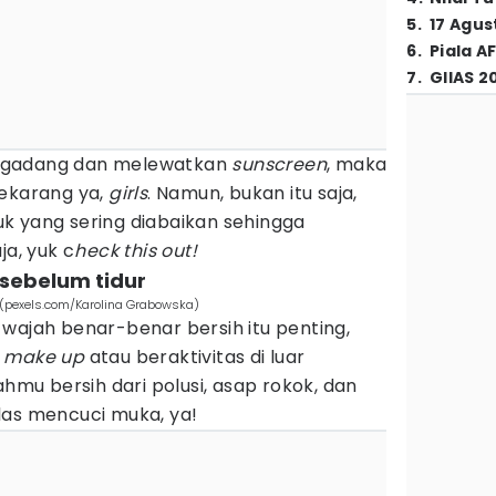
5
.
17 Agus
6
.
Piala A
7
.
GIIAS 2
egadang dan melewatkan
sunscreen
, maka
sekarang ya,
girls
. Namun, bukan itu saja,
k yang sering diabaikan sehingga
ja, yuk c
heck this out!
 sebelum tidur
 (pexels.com/Karolina Grabowska)
wajah benar-benar bersih itu penting,
i
make up
atau beraktivitas di luar
ahmu bersih dari polusi, asap rokok, dan
las mencuci muka, ya!