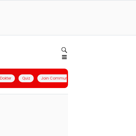
l Dokter
Quiz
Join Community