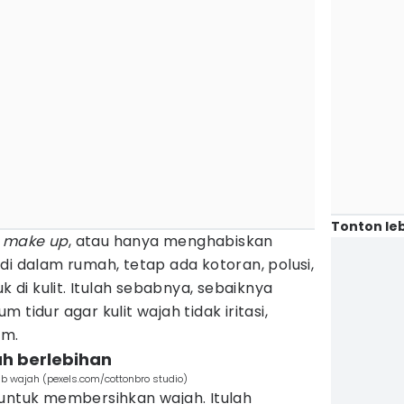
Tonton leb
i
make up
, atau hanya menghabiskan
di dalam rumah, tetap ada kotoran, polusi,
di kulit. Itulah sebabnya, sebaiknya
 tidur agar kulit wajah tidak iritasi,
am.
ah berlebihan
b wajah (pexels.com/cottonbro studio)
untuk membersihkan wajah. Itulah