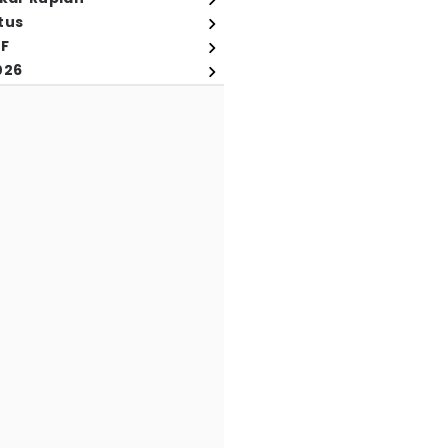
tus
FF
026