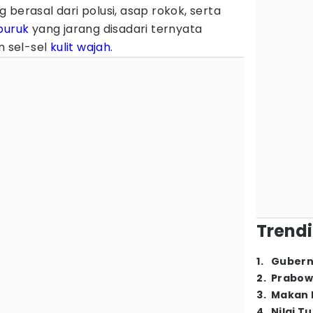
 berasal dari polusi, asap rokok, serta
buruk
yang jarang disadari ternyata
 sel-sel
kulit wajah
.
Trendi
1
.
Gubern
2
.
Prabow
3
.
Makan B
4
.
Nilai T