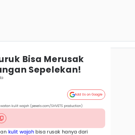
uruk Bisa Merusak
Jangan Sepelekan!
ta
Add Us on Google
watan kulit wajah (pexels.com/SHVETS production)
pan
kulit wajah
bisa rusak hanya dari