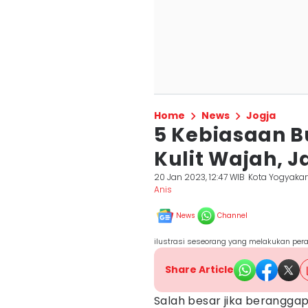
Home
News
Jogja
5 Kebiasaan B
Kulit Wajah, 
20 Jan 2023, 12:47 WIB
Kota Yogyakar
Anis
News
Channel
ilustrasi seseorang yang melakukan pera
Share Article
Salah besar jika berangga