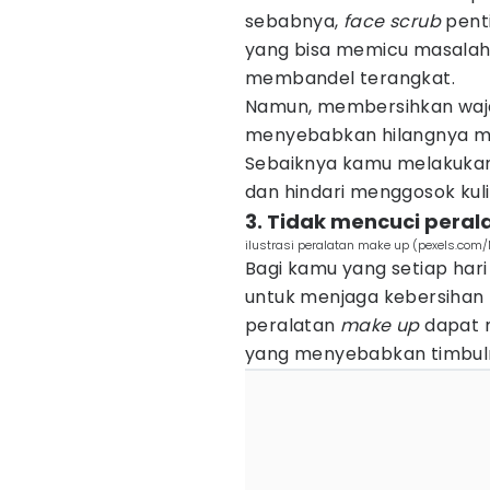
sebabnya,
face scrub
penti
yang bisa memicu masalah 
membandel terangkat.
Namun, membersihkan wa
menyebabkan hilangnya miny
Sebaiknya kamu melakuka
dan hindari menggosok kuli
3. Tidak mencuci peral
ilustrasi peralatan make up (pexels.co
Bagi kamu yang setiap ha
untuk menjaga kebersihan p
peralatan
make up
dapat 
yang menyebabkan timbuln