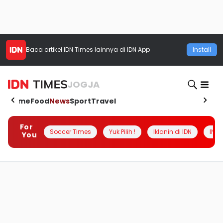
Baca artikel
IDN Times
lainnya di IDN App
Install
JOGJA
Home
Food
News
Sport
Travel
For
Soccer Times
Yuk Pilih !
Iklanin di IDN
INSI
You