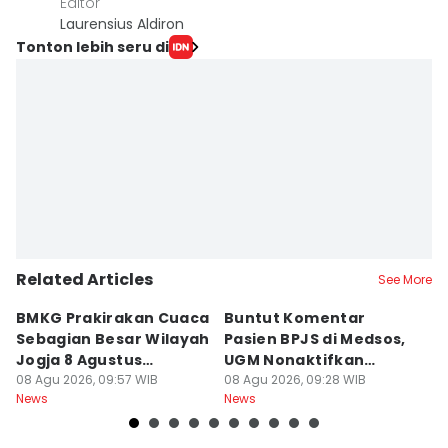
Editor
Laurensius Aldiron
Tonton lebih seru di
Related Articles
See More
BMKG Prakirakan Cuaca
Buntut Komentar
Sr
Sebagian Besar Wilayah
Pasien BPJS di Medsos,
Ti
Jogja 8 Agustus
UGM Nonaktifkan
P
Berawan
08 Agu 2026, 09:57 WIB
Dokter PPDS
08 Agu 2026, 09:28 WIB
J
08
News
News
Ne