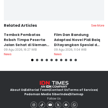
Related Articles
See More
Tembok Pembatas
Film Dan Bandung
P
Roboh Timpa Peserta
Adaptasi Novel Pidi Baiq
W
Jalan Sehat di Sleman,
Ditayangkan Spesial di
D
10 Orang Luka
09 Agu 2026, 16:27 WIB
Jogja
09 Agu 2026, 11:04 WIB
09
News
News
Ne
About Us
Editorial Team
Contact Us
Terms of Services
Pedoman Media Siber
Index
Sitemap
Follow Us