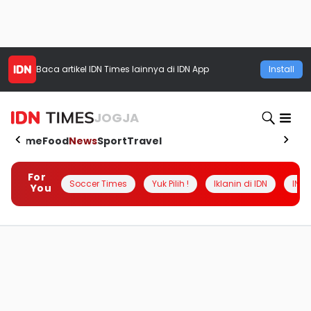
Baca artikel
IDN Times
lainnya di IDN App
Install
JOGJA
Home
Food
News
Sport
Travel
For
Soccer Times
Yuk Pilih !
Iklanin di IDN
INSI
You