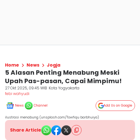
Home
News
Jogja
5 Alasan Penting Menabung Meski
Upah Pas-pasan, Capai Mimpimu!
27 Okt 2025, 09:45 WIB
Kota Yogyakarta
febi wahyudi
News
Channel
Add Us on Google
ilustrasi menabung (unsplash.com/Towfiqu barbhuiya)
Share Article