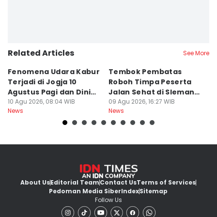
Related Articles
See More
Fenomena Udara Kabur
Tembok Pembatas
F
Terjadi di Jogja 10
Roboh Timpa Peserta
Ad
Agustus Pagi dan Dini
Jalan Sehat di Sleman,
D
Hari
10 Agu 2026, 08:04 WIB
10 Orang Luka
09 Agu 2026, 16:27 WIB
J
09
News
News
Ne
About Us
Editorial Team
Contact Us
Terms of Services
Pedoman Media Siber
Index
Sitemap
Follow Us