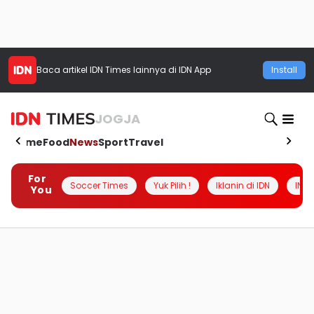
Baca artikel
IDN Times
lainnya di IDN App
Install
JOGJA
Home
Food
News
Sport
Travel
For
Soccer Times
Yuk Pilih !
Iklanin di IDN
INSI
You