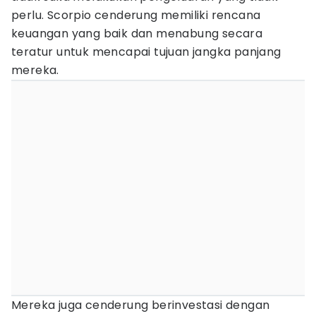
perlu. Scorpio cenderung memiliki rencana
keuangan yang baik dan menabung secara
teratur untuk mencapai tujuan jangka panjang
mereka.
Mereka juga cenderung berinvestasi dengan