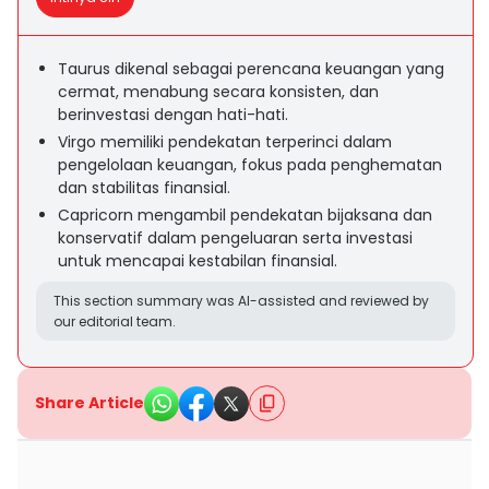
Taurus dikenal sebagai perencana keuangan yang
cermat, menabung secara konsisten, dan
berinvestasi dengan hati-hati.
Virgo memiliki pendekatan terperinci dalam
pengelolaan keuangan, fokus pada penghematan
dan stabilitas finansial.
Capricorn mengambil pendekatan bijaksana dan
konservatif dalam pengeluaran serta investasi
untuk mencapai kestabilan finansial.
This section summary was AI-assisted and reviewed by
our editorial team.
Share Article