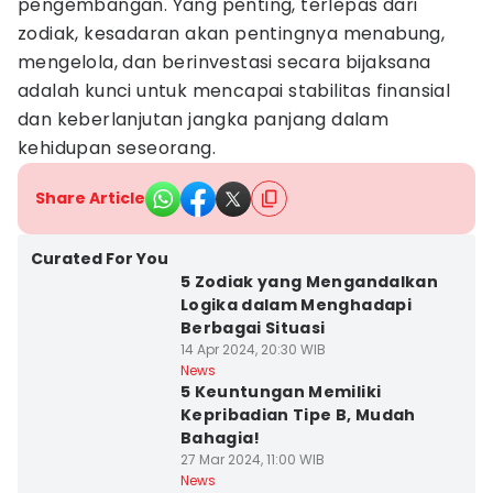
pengembangan. Yang penting, terlepas dari
zodiak, kesadaran akan pentingnya menabung,
mengelola, dan berinvestasi secara bijaksana
adalah kunci untuk mencapai stabilitas finansial
dan keberlanjutan jangka panjang dalam
kehidupan seseorang.
Share Article
Curated For You
5 Zodiak yang Mengandalkan
Logika dalam Menghadapi
Berbagai Situasi
14 Apr 2024, 20:30 WIB
News
5 Keuntungan Memiliki
Kepribadian Tipe B, Mudah
Bahagia!
27 Mar 2024, 11:00 WIB
News