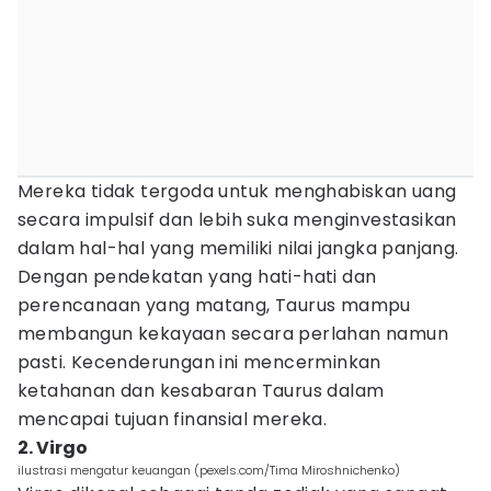
Mereka tidak tergoda untuk menghabiskan uang
secara impulsif dan lebih suka menginvestasikan
dalam hal-hal yang memiliki nilai jangka panjang.
Dengan pendekatan yang hati-hati dan
perencanaan yang matang, Taurus mampu
membangun kekayaan secara perlahan namun
pasti. Kecenderungan ini mencerminkan
ketahanan dan kesabaran Taurus dalam
mencapai tujuan finansial mereka.
2. Virgo
ilustrasi mengatur keuangan (pexels.com/Tima Miroshnichenko)