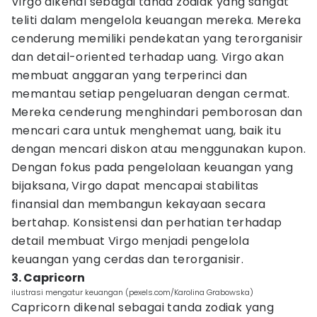
Virgo dikenal sebagai tanda zodiak yang sangat
teliti dalam mengelola keuangan mereka. Mereka
cenderung memiliki pendekatan yang terorganisir
dan detail-oriented terhadap uang. Virgo akan
membuat anggaran yang terperinci dan
memantau setiap pengeluaran dengan cermat.
Mereka cenderung menghindari pemborosan dan
mencari cara untuk menghemat uang, baik itu
dengan mencari diskon atau menggunakan kupon.
Dengan fokus pada pengelolaan keuangan yang
bijaksana, Virgo dapat mencapai stabilitas
finansial dan membangun kekayaan secara
bertahap. Konsistensi dan perhatian terhadap
detail membuat Virgo menjadi pengelola
keuangan yang cerdas dan terorganisir.
3. Capricorn
ilustrasi mengatur keuangan (pexels.com/Karolina Grabowska)
Capricorn dikenal sebagai tanda zodiak yang