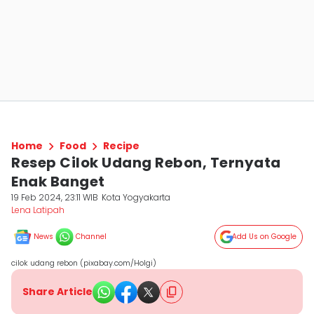
Home
Food
Recipe
Resep Cilok Udang Rebon, Ternyata
Enak Banget
19 Feb 2024, 23:11 WIB
Kota Yogyakarta
Lena Latipah
News
Channel
Add Us on Google
cilok udang rebon (pixabay.com/Holgi)
Share Article