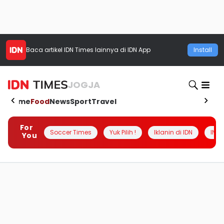
Baca artikel
IDN Times
lainnya di IDN App
Install
JOGJA
Home
Food
News
Sport
Travel
For
Soccer Times
Yuk Pilih !
Iklanin di IDN
INSI
You