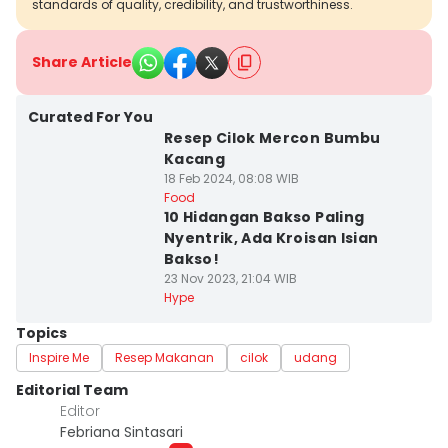
standards of quality, credibility, and trustworthiness.
Share Article
Curated For You
Resep Cilok Mercon Bumbu
Kacang
18 Feb 2024, 08:08 WIB
Food
10 Hidangan Bakso Paling
Nyentrik, Ada Kroisan Isian
Bakso!
23 Nov 2023, 21:04 WIB
Hype
Topics
Inspire Me
Resep Makanan
cilok
udang
Editorial Team
Editor
Febriana Sintasari