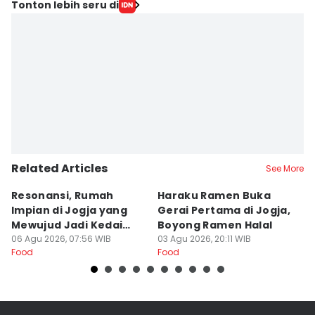
Tonton lebih seru di
Related Articles
See More
Resonansi, Rumah
Haraku Ramen Buka
6
Impian di Jogja yang
Gerai Pertama di Jogja,
A
Mewujud Jadi Kedai
Boyong Ramen Halal
B
Ramen dan Burger
06 Agu 2026, 07:56 WIB
03 Agu 2026, 20:11 WIB
31
Food
Food
Fo