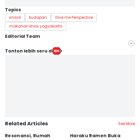
Topics
snack
kudapan
Give me Perspective
makanan khas yogyakarta
Editorial Team
Editor
Tonton lebih seru di
Dyar Ayu
Editor
Paulus Risang
Related Articles
See More
Resonansi, Rumah
Haraku Ramen Buka
6