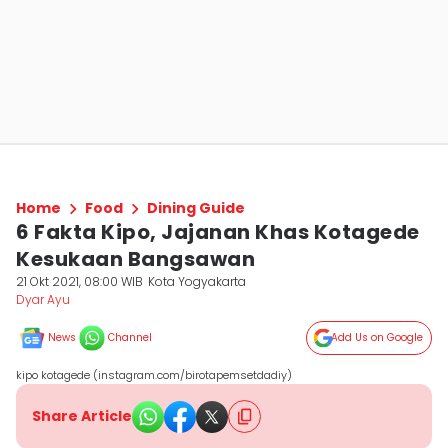
Home
Food
Dining Guide
6 Fakta Kipo, Jajanan Khas Kotagede
Kesukaan Bangsawan
21 Okt 2021, 08:00 WIB
Kota Yogyakarta
Dyar Ayu
News
Channel
Add Us on Google
kipo kotagede (instagram.com/birotapemsetdadiy)
Share Article