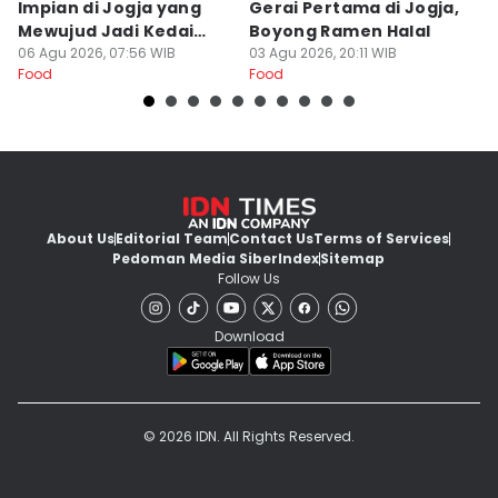
Impian di Jogja yang
Gerai Pertama di Jogja,
A
Mewujud Jadi Kedai
Boyong Ramen Halal
B
Ramen dan Burger
06 Agu 2026, 07:56 WIB
03 Agu 2026, 20:11 WIB
31
Food
Food
Fo
About Us
Editorial Team
Contact Us
Terms of Services
Pedoman Media Siber
Index
Sitemap
Follow Us
Download
© 2026 IDN. All Rights Reserved.