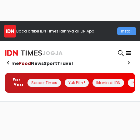
Baca artikel
IDN Times
lainnya di IDN App
Install
JOGJA
Home
Food
News
Sport
Travel
For
Soccer Times
Yuk Pilih !
Iklanin di IDN
INSI
You