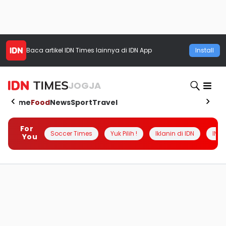
Baca artikel
IDN Times
lainnya di IDN App
Install
JOGJA
Home
Food
News
Sport
Travel
For
Soccer Times
Yuk Pilih !
Iklanin di IDN
INSI
You