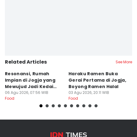
Related Articles
See More
Resonansi, Rumah
Haraku Ramen Buka
6
Impian di Jogja yang
Gerai Pertama di Jogja,
A
Mewujud Jadi Kedai
Boyong Ramen Halal
B
Ramen dan Burger
06 Agu 2026, 07:56 WIB
03 Agu 2026, 20:11 WIB
31
Food
Food
Fo