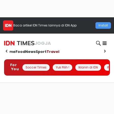
Baca artikel
IDN Times
lainnya di IDN App
Install
JOGJA
Home
Food
News
Sport
Travel
For
Soccer Times
Yuk Pilih !
Iklanin di IDN
INSI
You