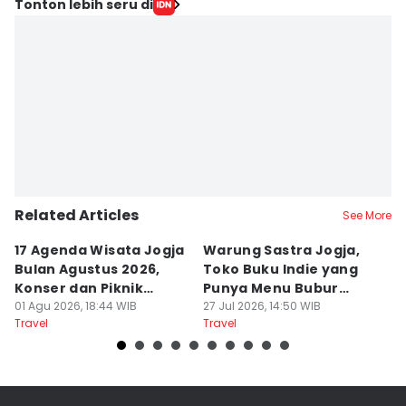
Tonton lebih seru di
Related Articles
See More
17 Agenda Wisata Jogja
Warung Sastra Jogja,
13
Bulan Agustus 2026,
Toko Buku Indie yang
L
Konser dan Piknik
Punya Menu Bubur
Fa
Literasi
01 Agu 2026, 18:44 WIB
Manado
27 Jul 2026, 14:50 WIB
M
20
Travel
Travel
Tr