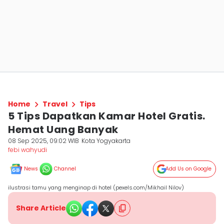
Home
Travel
Tips
5 Tips Dapatkan Kamar Hotel Gratis.
Hemat Uang Banyak
08 Sep 2025, 09:02 WIB
Kota Yogyakarta
febi wahyudi
News
Channel
Add Us on Google
ilustrasi tamu yang menginap di hotel (pexels.com/Mikhail Nilov)
Share Article