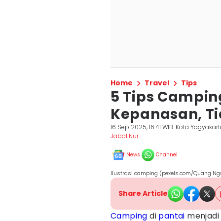
Home
Travel
Tips
5 Tips Camping
Kepanasan, T
16 Sep 2025, 16:41 WIB
Kota Yogyakart
Jabal Nur
News
Channel
Ilustrasi camping (pexels.com/Quang Ng
Share Article
Camping
di
pantai
menjadi 