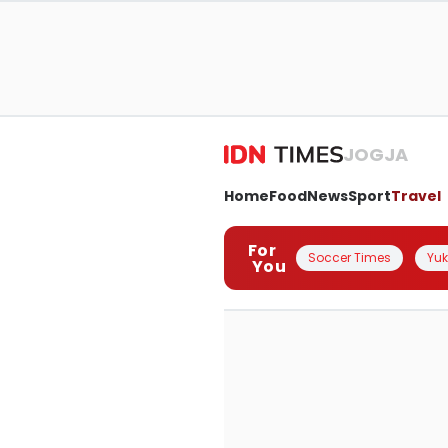
JOGJA
Home
Food
News
Sport
Travel
For
Soccer Times
Yuk 
You