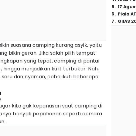
5
.
17 Agus
6
.
Piala A
7
.
GIIAS 2
kin suasana camping kurang asyik, yaitu
g bikin gerah. Jika salah pilih tempat
engkapan yang tepat, camping di pantai
, hingga menjadikan kulit terbakar. Nah,
seru dan nyaman, coba ikuti beberapa
h
)
 agar kita gak kepanasan saat camping di
g punya banyak pepohonan seperti cemara
un.