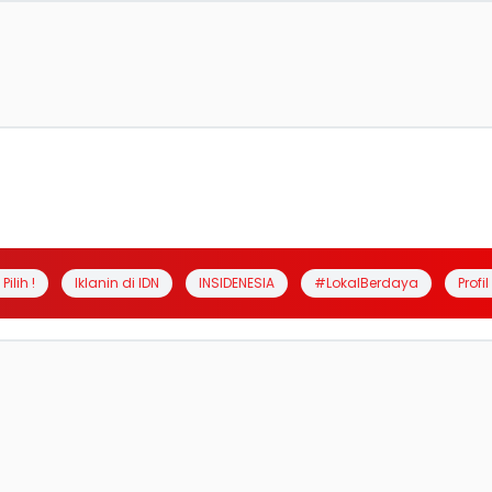
Pilih !
Iklanin di IDN
INSIDENESIA
#LokalBerdaya
Profi