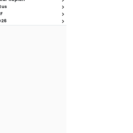
tus
FF
026