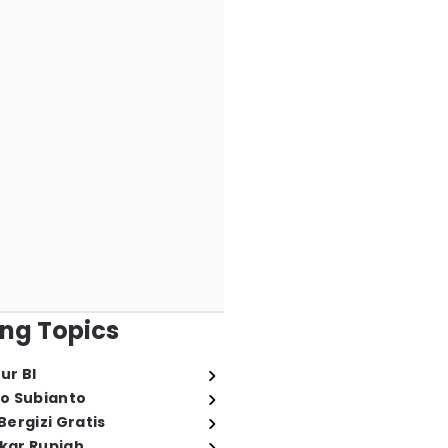
ng Topics
ur BI
o Subianto
ergizi Gratis
ukar Rupiah