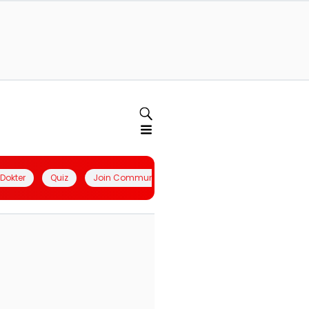
l Dokter
Quiz
Join Community