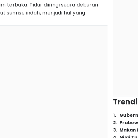
 terbuka. Tidur diiringi suara deburan
 sunrise indah, menjadi hal yang
Trendi
1
.
Gubern
2
.
Prabow
3
.
Makan B
4
.
Nilai T