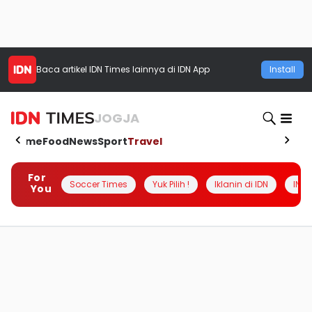
Baca artikel
IDN Times
lainnya di IDN App
Install
JOGJA
Home
Food
News
Sport
Travel
For
Soccer Times
Yuk Pilih !
Iklanin di IDN
INSI
You