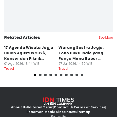
Related Articles
See More
17 Agenda Wisata Jogja
Warung Sastra Jogja,
13
Bulan Agustus 2026,
Toko Buku Indie yang
L
Konser dan Piknik
Punya Menu Bubur
Fa
Literasi
01 Agu 2026, 18:44 WIB
Manado
27 Jul 2026, 14:50 WIB
M
20
Travel
Travel
Tr
About Us
Editorial Team
Contact Us
Terms of Services
Pedoman Media Siber
Index
Sitemap
Follow Us